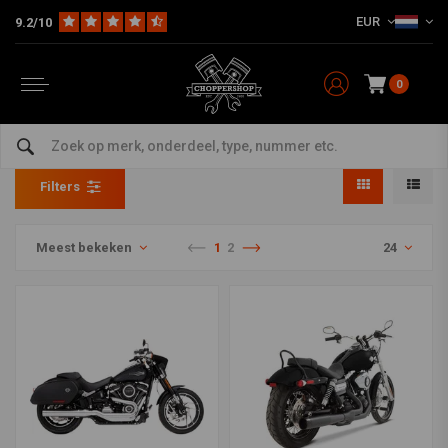
EUR
9.2/10
0
Rinehart
Home
Merken
Rinehart
Filters
Meest bekeken
1
2
24