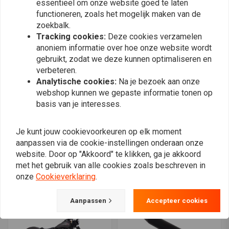
essentieel om onze website goed te laten
functioneren, zoals het mogelijk maken van de
zoekbalk.
Tracking cookies:
Deze cookies verzamelen
anoniem informatie over hoe onze website wordt
gebruikt, zodat we deze kunnen optimaliseren en
verbeteren.
Analytische cookies:
Na je bezoek aan onze
webshop kunnen we gepaste informatie tonen op
basis van je interesses.
RINEHART
RINEHART
Uitlaat Slip-On 4 Inch
Uitlaat Slip-On 3,5 Inch
Je kunt jouw cookievoorkeuren op elk moment
Duals 17-20 Touring (Kies
18-21 FX Zwart/Zwart
kleur)
aanpassen via de cookie-instellingen onderaan onze
€800,27
€1.005,62
website. Door op "Akkoord" te klikken, ga je akkoord
met het gebruik van alle cookies zoals beschreven in
onze
Cookieverklaring
.
Aanpassen
Accepteer cookies