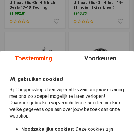
Uitlaat Slip-On 4.5 Inch
Uitlaat Slip-On 4 Inch 14-
Duals 17-19 Touring
21 Indian (Kies kleur)
€1.092,81
€943,73
Toestemming
Voorkeuren
Wij gebruiken cookies!
Bij Choppershop doen wij er alles aan om jouw ervaring
met ons zo soepel mogelijk te laten verlopen!
RINEHART
RINEHART
Daarvoor gebruiken wij verschillende soorten cookies
Uitlaat Slip-On 4,5 Inch
Luchtfilter Omgekeerde
welke gegevens opslaan over jouw bezoek aan onze
Tradition Eindkap 17-20
Motor Serie 18-21 HD
Touring Chroom
(Kies Kleur)
webshop.
€1.143,93
€685,95
Noodzakelijke cookies:
Deze cookies zijn