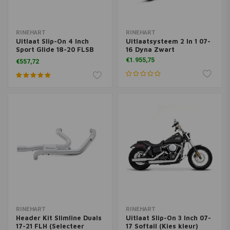
RINEHART
RINEHART
Uitlaat Slip-On 4 Inch
Uitlaatsysteem 2 In 1 07-
Sport Glide 18-20 FLSB
16 Dyna Zwart
1750 ABS Softail Sport
€1.955,75
€557,72
Glide 107 (Selecteer
kleur)
RINEHART
RINEHART
Header Kit Slimline Duals
Uitlaat Slip-On 3 Inch 07-
17-21 FLH (Selecteer
17 Softail (Kies kleur)