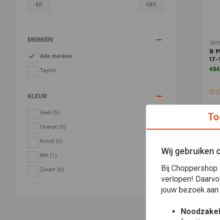
€
0
€
85
MERKEN
Toe
TAY
8 
Alle merken
17-
€84
Taylor
KLEUR
Geel
(5)
To
Oranje
(5)
Rood
(6)
Wij gebruiken 
Wit
(1)
Bij Choppershop 
Zwart
(6)
verlopen! Daarvo
jouw bezoek aan
Noodzakel