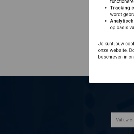
functionere
Toe
TAY
Tracking 
8 
wordt gebru
99-
Analytisc
€50
op basis va
Je kunt jouw coo
onze website. Doo
beschreven in o