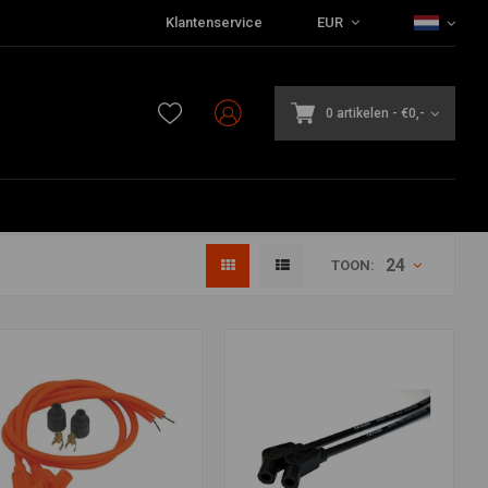
Klantenservice
EUR
0 artikelen
-
€0,-
24
TOON: