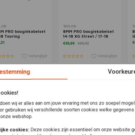
voegen aan winkelwagen
Toevoegen aan winkelwagen
T
LOR
TAYLOR
T
MM PRO bougiekabelset
8MM PRO bougiekabelset
B
18 Touring
14-18 XG Street / 17-18
G
Street Rod
,21
€
€30,69
€40,92
Verlanglijst
Verlanglijst
estemming
Voorkeur
cookies!
doen wij er alles aan om jouw ervaring met ons zo soepel mogelij
or gebruiken wij verschillende soorten cookies welke gegevens
 onze webshop.
ijke cookies:
Deze cookies zijn essentieel om onze website go