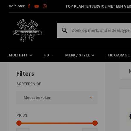
Volg ons:
TOP KLANTENSERVICE MET EEN VER
Taylor
Home
Merken
Taylor
MULTI-FIT
HD
MERK / STYLE
THE GARAGE
Filters
SORTEREN OP
Meest bekeken
PRIJS