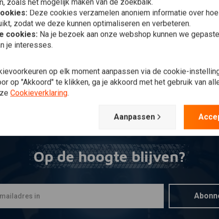
n, zoals het mogelijk maken van de zoekbalk.
voegen aan winkelwagen
Toevoegen aan winkelwagen
T
LOR
TAYLOR
T
cookies:
Deze cookies verzamelen anoniem informatie over ho
MM PRO bougiekabelset
Bougiekabel 8MM 90
8
ikt, zodat we deze kunnen optimaliseren en verbeteren.
08 FLT / 04-06 XL
Graden 60cm ZWART
9
he cookies:
Na je bezoek aan onze webshop kunnen we gepaste 
,51
€50,51
€
n je interesses.
Verlanglijst
Verlanglijst
kievoorkeuren op elk moment aanpassen via de cookie-instellin
r op "Akkoord" te klikken, ga je akkoord met het gebruik van al
nze
Cookieverklaring
.
Meest bekeken
Aanpassen
Acce
Op de hoogte blijven?
Abonn