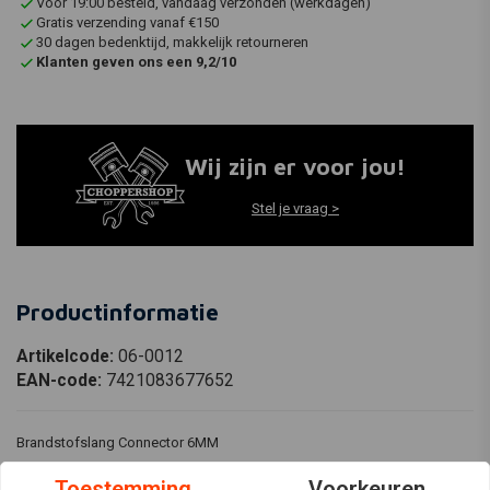
Voor 19:00 besteld, vandaag verzonden (werkdagen)
Gratis verzending vanaf €150
30 dagen bedenktijd, makkelijk retourneren
Klanten geven ons een 9,2/10
Wij zijn er voor jou!
Stel je vraag >
Productinformatie
Artikelcode:
06-0012
EAN-code:
7421083677652
Brandstofslang Connector 6MM
√ä
Toestemming
Voorkeuren