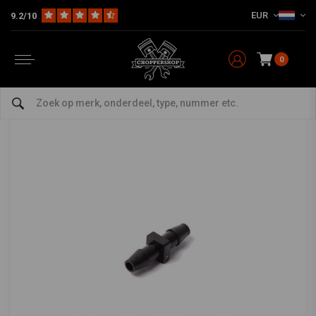
EUR
9.2/10
Home
Multi-fit
Tanks en Toebehoren
Benzinefilter
Brandstofslang Connector 6MM
Brandstofslang Connector 6MM
0
0/5 (0 reviews)