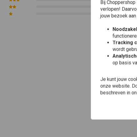
Bij Choppershop 
0
verlopen! Daarvo
0
jouw bezoek aan
Noodzakel
functionere
Tracking 
wordt gebru
Analytisc
op basis va
Je kunt jouw coo
onze website. Doo
beschreven in o