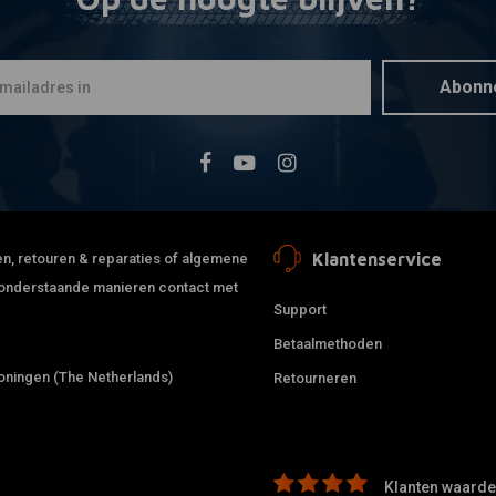
Mee
Solo 2 Tuck
Bobber Se
€142,05
Abonn
Klantenservice
jden, retouren & reparaties of algemene
de onderstaande manieren contact met
Support
Betaalmethoden
ningen (The Netherlands)
Retourneren
Klanten waarder