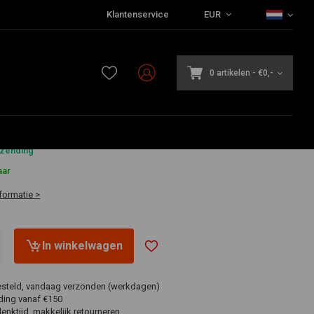
Klantenservice
EUR
0 artikelen
-
€0,-
4
rzending
aar
formatie >
In winkelwagen
esteld, vandaag verzonden (werkdagen)
ding vanaf €150
nktijd, makkelijk retourneren