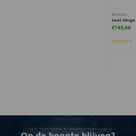
BILTWELL
Mee
Seat Hinge
€140,66
Op de hoogte blijven?
BILTWELL