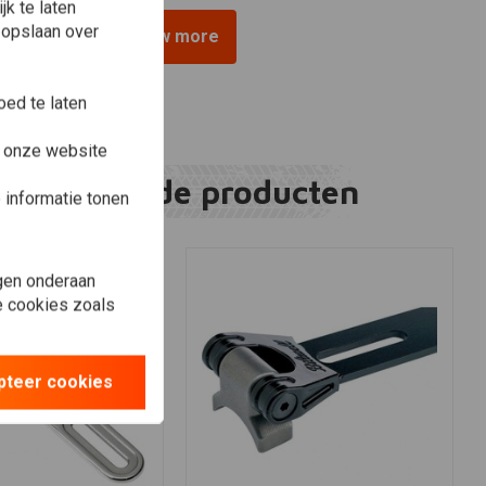
k te laten
 opslaan over
View more
ed te laten
e onze website
Gerelateerde producten
informatie tonen
gen onderaan
le cookies zoals
pteer cookies