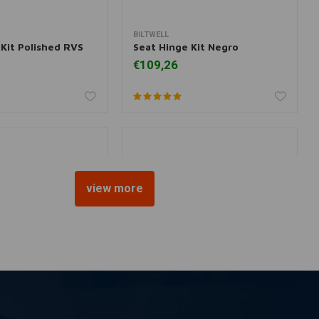
BILTWELL
r informatie
Toevoegen aan winkelwagen
 Kit Polished RVS
Seat Hinge Kit Negro
€109,26
view more
DRAG SPECIALTIES