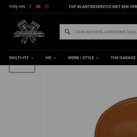
Volg ons:
TOP KLANTENSERVICE MET EEN VER
Home
Multi-fit
Seats en Toebehoren
Bobber Seats
Brui
Bruin Lederen Solo Seat Breed
0/5 (0 reviews)
MULTI-FIT
HD
MERK / STYLE
THE GARAGE