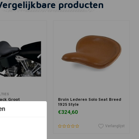
Vergelijkbare producten
winkelwagen
In winkelwagen
LTIES
lack Groot
Bruin Lederen Solo Seat Breed
1925 Style
en
€324,60
Verlanglijst
Verlanglijst