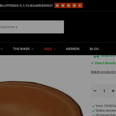
BLUFFENDE 9,1/10 WAARDERING!
n Lederen Solo Seat Breed
€301,1
THE BIKER
SALE
MERKEN
BLOG
Gratis ve
✔ Direct leverb
Bekijk productin
Voor 19:00 b
Gratis verzen
30 dagen bede