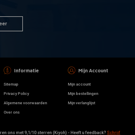
r informatie
Toevoegen aan winkelwagen
 'N Roll Stitch
Solo Seat Brown
at
€265,93
eer
Informatie
Mijn Account
Sitemap
Mijn account
Privacy Policy
Mijn bestellingen
Algemene voorwaarden
Mijn verlanglijst
Over ons
en ons met 9,1/10 sterren (Kiyoh) - Heeft u feedback?
Schrijf