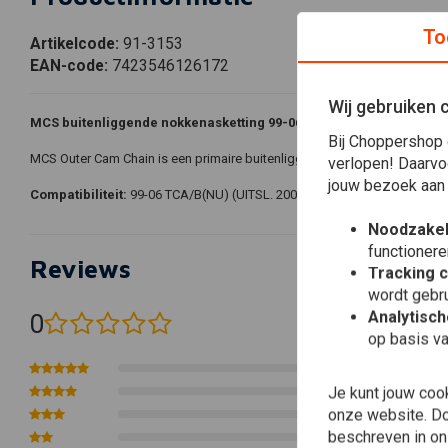
To
Artikelcode:
91-3153
EAN-code:
7423546126172
Wij gebruiken 
MCS buitenliggende nokkenasketting 99-06 Twin Cam
Bij Choppershop 
MCS Outer Cam Chain is een primaire buitenliggende nokkenasketting v
verlopen! Daarvo
jouw bezoek aan
Compatibiliteit:
99-06 TCA/B(NU) (UITSL. 2006 DYNA)
Noodzakel
functionere
Reviews
Tracking 
wordt gebru
Analytisc
0
(0 beoordelingen)
op basis va
0
Je kunt jouw coo
0
onze website. Doo
0
beschreven in o
0