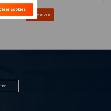
pteer cookies
View more
eer