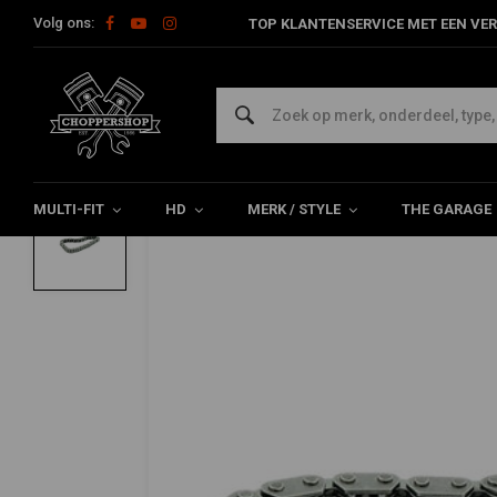
Volg ons:
TOP KLANTENSERVICE MET EEN VER
Home
HD
Harley onderhoud
Cam / Lifter & Rocker-onderde
MCS
Buitenste Nokkenketting | 99-06 Twinca
0/5 (0 reviews)
MULTI-FIT
HD
MERK / STYLE
THE GARAGE