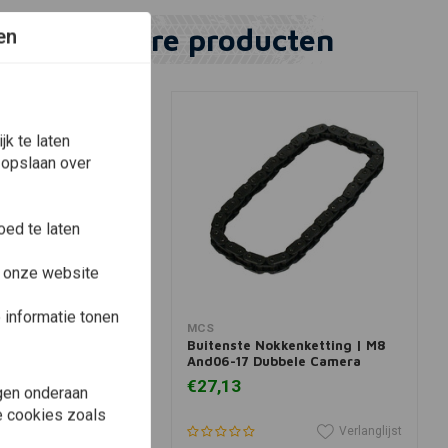
Vergelijkbare producten
en
k te laten
 opslaan over
ed te laten
e onze website
informatie tonen
winkelwagen
In winkelwagen
MCS
okkenketting | 99-
Buitenste Nokkenketting | M8
And06-17 Dubbele Camera
€27,13
gen onderaan
le cookies zoals
Verlanglijst
Verlanglijst