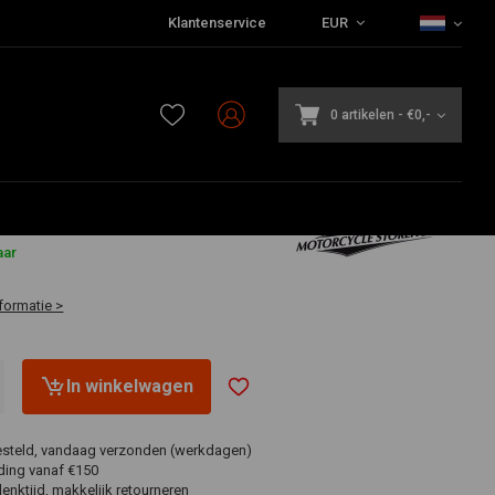
Klantenservice
EUR
0 artikelen
-
€0,-
aar
formatie >
In winkelwagen
esteld, vandaag verzonden (werkdagen)
ding vanaf €150
nktijd, makkelijk retourneren