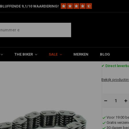
BLUFFENDE 9,1/10 WAARDERING!
len
Buitenste Nokkenketting | 99-06 Twincam
m
THE BIKER
SALE
MERKEN
BLOG
€71,79
✔ Direct leverb
Bekijk productin
Voor 19:00 b
Gratis verzen
30 dagen bede