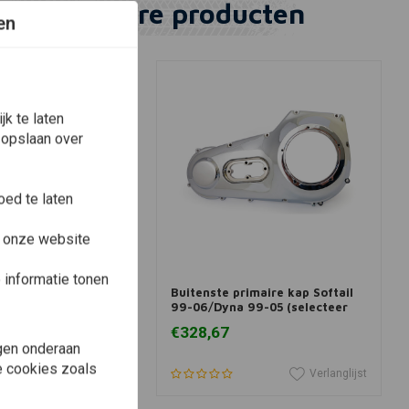
Vergelijkbare producten
en
k te laten
 opslaan over
ed te laten
e onze website
View more
View more
informatie tonen
rimaire kap FX 70-
Buitenste primaire kap Softail
84-85 (selecteer
99-06/Dyna 99-05 (selecteer
kleur)
€328,67
gen onderaan
le cookies zoals
Verlanglijst
Verlanglijst