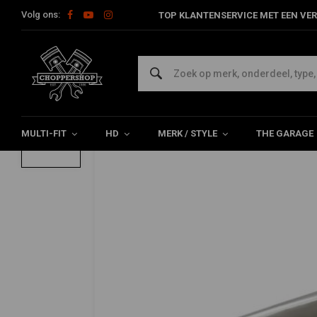
Volg ons:
TOP KLANTENSERVICE MET EEN VER
Home
HD
Motorblok Parts & Covers
Primary Covers Harley
Buitenste primaire kap gepolijst FX 4-SP
0/5 (0 reviews)
MULTI-FIT
HD
MERK / STYLE
THE GARAGE