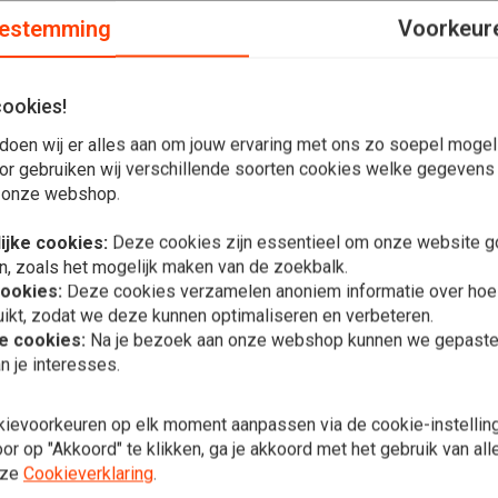
estemming
Voorkeur
cookies!
doen wij er alles aan om jouw ervaring met ons zo soepel mogelij
-1985 modellen
or gebruiken wij verschillende soorten cookies welke gegevens
 onze webshop.
ijke cookies:
Deze cookies zijn essentieel om onze website go
n, zoals het mogelijk maken van de zoekbalk.
cookies:
Deze cookies verzamelen anoniem informatie over ho
Plaats ook een review
ikt, zodat we deze kunnen optimaliseren en verbeteren.
he cookies:
Na je bezoek aan onze webshop kunnen we gepaste 
Buitenste p
n je interesses.
84/Softail 
kleur)
€238,95
kievoorkeuren op elk moment aanpassen via de cookie-instellin
r op "Akkoord" te klikken, ga je akkoord met het gebruik van al
nze
Cookieverklaring
.