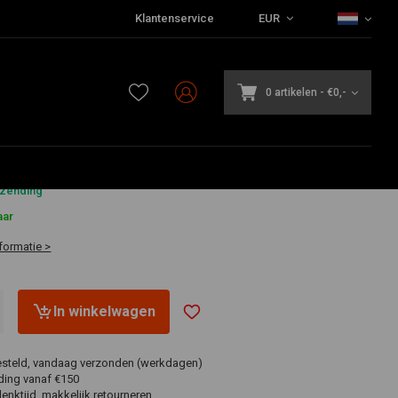
Klantenservice
EUR
0 artikelen
-
€0,-
5
rzending
aar
formatie >
In winkelwagen
esteld, vandaag verzonden (werkdagen)
ding vanaf €150
nktijd, makkelijk retourneren