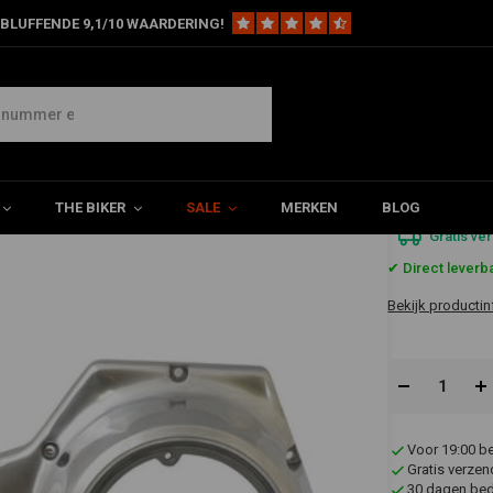
BLUFFENDE 9,1/10 WAARDERING!
Buitenste primaire kap gepolijst FX 4-SP FXST
 FXST
€177,5
THE BIKER
SALE
MERKEN
BLOG
Gratis ve
✔ Direct leverb
Bekijk productin
Voor 19:00 b
Gratis verzen
30 dagen bede