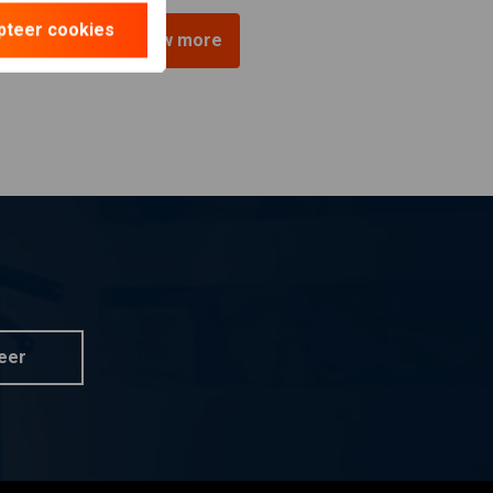
pteer cookies
View more
eer