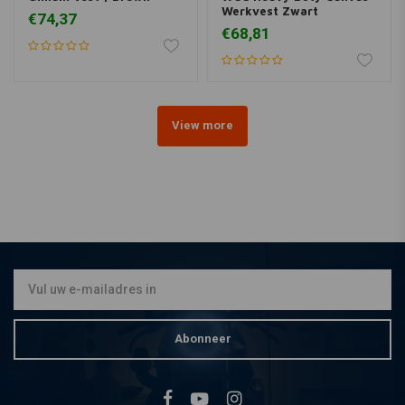
Werkvest Zwart
€74,37
€68,81
View more
Abonneer