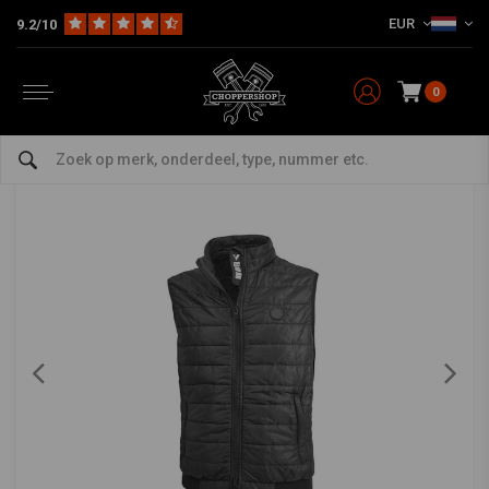
EUR
9.2/10
Home
The Biker
Vesten
Vest II | Zwart | Kies Maat
BY CITY
-
bekijk alles van By City
0
Vest II | Zwart | Kies Maat
0/5 (0 reviews)