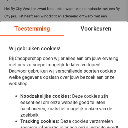
Het By City Vest II in zwart biedt extra warmte in combinatie met een By
City jas. Het heeft een winddicht en ademend ontwerp met een
elastische taille voor een perfecte pasvorm. Met meerdere zakken is het
Toestemming
Voorkeuren
praktisch en handig voor elke rit.
Kenmerken:
Wij gebruiken cookies!
Kan worden gedragen met een By City jas voor extra warmte
Lees meer
Bij Choppershop doen wij er alles aan om jouw ervaring
Winddicht en ademend voor meer comfort
met ons zo soepel mogelijk te laten verlopen!
Specificaties:
Daarvoor gebruiken wij verschillende soorten cookies
Reviews
welke gegevens opslaan over jouw bezoek aan onze
Kleur:
Zwart
webshop.
0
Elastisch taillemateriaal zorgt voor een perfecte pasvorm
(0 beoordelingen)
Voorzien van twee buitenzakken en twee binnenzakken
Noodzakelijke cookies:
Deze cookies zijn
0
Inclusief tas om gemakkelijk mee te nemen
essentieel om onze website goed te laten
0
functioneren, zoals het mogelijk maken van de
0
zoekbalk.
0
Tracking cookies:
Deze cookies verzamelen
0
anoniem informatie over hoe onze website wordt