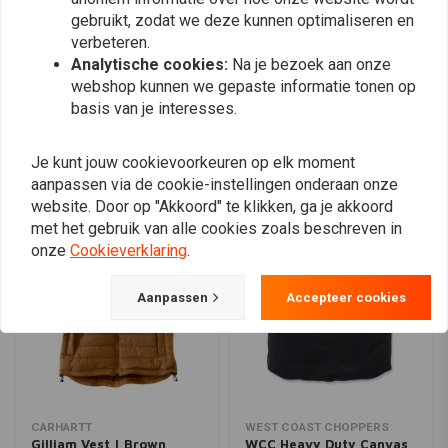
gebruikt, zodat we deze kunnen optimaliseren en
verbeteren.
Analytische cookies:
Na je bezoek aan onze
Plaats ook een review
webshop kunnen we gepaste informatie tonen op
basis van je interesses.
Vergelijkbare producten
Je kunt jouw cookievoorkeuren op elk moment
aanpassen via de cookie-instellingen onderaan onze
website. Door op "Akkoord" te klikken, ga je akkoord
met het gebruik van alle cookies zoals beschreven in
onze
Cookieverklaring
.
Aanpassen
Accepteer cookies
CARHARTT
WEST COAST CHOPPERS
Gilliam Vest | Brown
WCC Heavy Duty Canvas