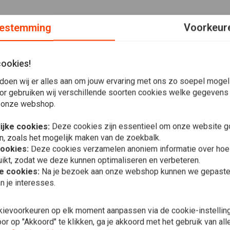
estemming
Voorkeur
cookies!
doen wij er alles aan om jouw ervaring met ons zo soepel mogelij
, gemaakt van zwaar fleece dat geborsteld is voor extra
or gebruiken wij verschillende soorten cookies welke gegevens
gen en een stijlvol Carhartt logo op de mouw, perfect voor
 onze webshop.
ijke cookies:
Deze cookies zijn essentieel om onze website go
n, zoals het mogelijk maken van de zoekbalk.
cookies:
Deze cookies verzamelen anoniem informatie over ho
ikt, zodat we deze kunnen optimaliseren en verbeteren.
MCU
he cookies:
Na je bezoek aan onze webshop kunnen we gepaste 
Trui Cafe R
n je interesses.
€21,74
kievoorkeuren op elk moment aanpassen via de cookie-instellin
r op "Akkoord" te klikken, ga je akkoord met het gebruik van al