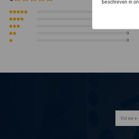
beschreven in o
Carhartt logo op de mouw
0
0
0
0
0