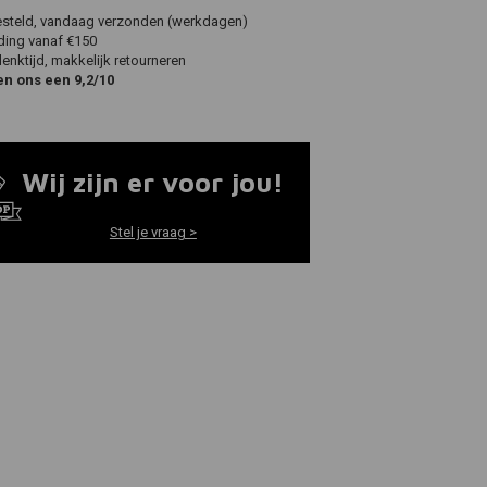
esteld, vandaag verzonden (werkdagen)
ding vanaf €150
nktijd, makkelijk retourneren
en ons een 9,2/10
Wij zijn er voor jou!
Stel je vraag >