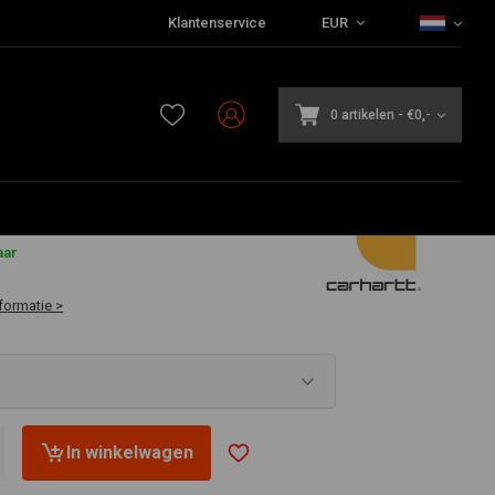
Klantenservice
EUR
0 artikelen
-
€0,-
aar
formatie >
In winkelwagen