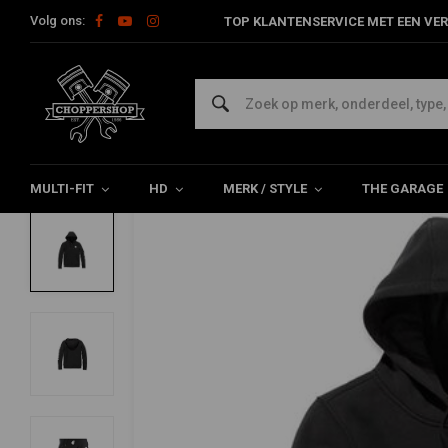
Volg ons:
TOP KLANTENSERVICE MET EEN VER
Home
The Biker
Sweater & Hoodies
Dameshoodie Met Logo
CARHARTT
Dameshoodie Met Logomouwen | Zwart |
0/5 (0 reviews)
MULTI-FIT
HD
MERK / STYLE
THE GARAGE