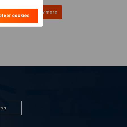
View more
pteer cookies
eer