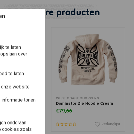
Vergelijkbare producten
en
k te laten
 opslaan over
ed te laten
e onze website
View more
View more
WEST COAST CHOPPERS
informatie tonen
acers United | Khaki
Dominator Zip Hoodie Cream
€79,66
gen onderaan
Verlanglijst
Verlanglijst
le cookies zoals