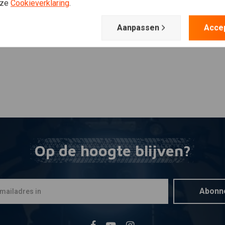
Plaats ook een review
nze
Cookieverklaring
.
Aanpassen
Acce
Op de hoogte blijven?
Abonn