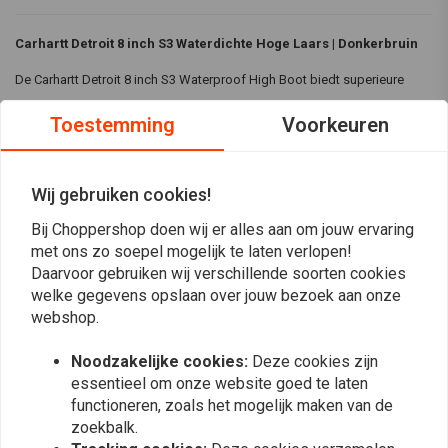
Carhartt Detroit 8 inch S3 Waterdichte Hoge Laars | Donkerbruin
De Carhartt Detroit 8 inch S3 Waterproof High Boot biedt superieure
bescherming met een veiligheidsneus van glasvezel, Storm Defender®
Toestemming
Voorkeuren
waterdicht membraan en een Vibram buitenzool voor uitzonderlijke
tractie. De laars heeft een voetbed met kussentjes, een G-zero
antiperforatieplaat van textiel en een bovenwerk van duurzaam leer en
Wij gebruiken cookies!
textiel en voldoet aan de EN ISO 20345:2012-normen voor veiligheid en
Bij Choppershop doen wij er alles aan om jouw ervaring
comfort.
Lees meer
met ons zo soepel mogelijk te laten verlopen!
Daarvoor gebruiken wij verschillende soorten cookies
Kenmerken:
welke gegevens opslaan over jouw bezoek aan onze
Reviews
Bewegingsgemak
webshop.
Waterdicht ademend gelamineerd membraan
0
(0 beoordelingen)
Noodzakelijke cookies:
Deze cookies zijn
Duurzame Vibram buitenzool voor uitstekende tractie, grip en
essentieel om onze website goed te laten
slijtvastheid
0
functioneren, zoals het mogelijk maken van de
Met water behandeld bovenwerk van volnerfleer en textiel met
0
zoekbalk.
leren veiligheidsneus
0