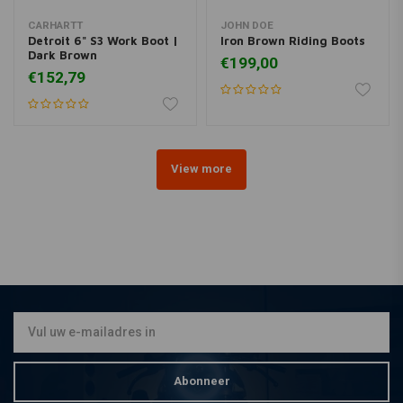
Oliebestendigheid
CARHARTT
JOHN DOE
Hittebestendigheid tot 300°C (HRO)
Detroit 6" S3 Work Boot |
Iron Brown Riding Boots
Warmte-isolatie (HI)
Dark Brown
€199,00
Slipweerstand (SRC)
€152,79
Voldoet aan de normen AS/NZS 2210.3:2009 en EN ISO
20345:2012
Kleur:
Donkerbruin
View more
Abonneer