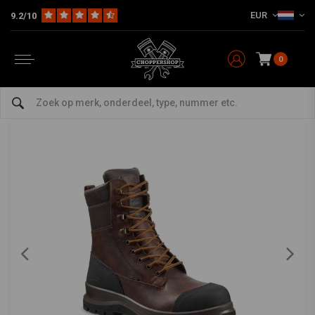
EUR
9.2/10
Home
The Biker
Shoes & Boots
Detroit 8" S3 Waterdichte Hoge Laars | Donkerbruin | Kies Maat
CARHARTT
-
bekijk alles van Carhartt
0
Detroit 8" S3 Waterdichte Hoge Laars |
Donkerbruin | Kies Maat
0/5 (0 reviews)