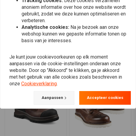
Tracking cookies:
Deze cookies verzamelen
Uitneembaar, volledig gedempt voetbed met antibacteriële,
0
anoniem informatie over hoe onze website wordt
0
thermoregulerende en antistatische eigenschappen
gebruikt, zodat we deze kunnen optimaliseren en
verbeteren.
Lichtgewicht stabiliteitsschacht om vermoeidheid te
Analytische cookies:
Na je bezoek aan onze
minimaliseren
webshop kunnen we gepaste informatie tonen op
Plaats ook een review
Specificaties:
basis van je interesses.
S3 Normale pasvorm
Je kunt jouw cookievoorkeuren op elk moment
Veiligheidsneus van glasvezel
aanpassen via de cookie-instellingen onderaan onze
Vergelijkbare producten
Rugged Flex® technologie voor
website. Door op "Akkoord" te klikken, ga je akkoord
Storm Defender® waterdicht membraan
met het gebruik van alle cookies zoals beschreven in
Leren kraag en mesh voering
onze
Cookieverklaring
.
Spotex waterdicht membraan (WR)
Vetersluiting met gecoate ijzeren oogjes en veterhaken
Aanpassen
Accepteer cookies
Anti-penetratie G zero textielplaat
Polyurethaan geïnjecteerde tussenzool
Rubberen buitenzool met:
Antistatische eigenschappen