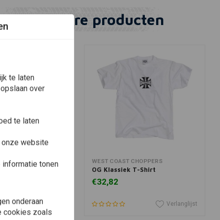
Vergelijkbare producten
en
k te laten
 opslaan over
ed te laten
e onze website
View more
View more
 CHOPPERS
WEST COAST CHOPPERS
informatie tonen
 T-Shirt
OG Klassiek T-Shirt
€32,82
gen onderaan
Verlanglijst
Verlanglijst
le cookies zoals