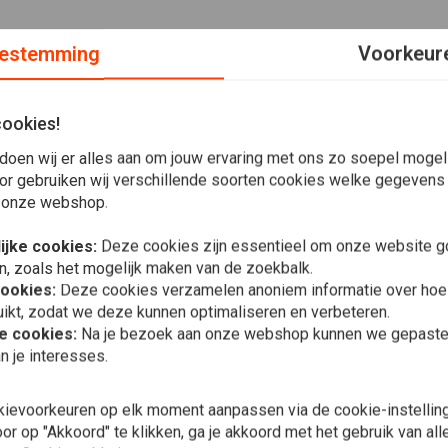
estemming
Voorkeur
cookies!
doen wij er alles aan om jouw ervaring met ons zo soepel mogelij
 voor duurzaamheid tijdens zware werkdagen. De relaxte
or gebruiken wij verschillende soorten cookies welke gegevens
or veeleisende werkomgevingen.
 onze webshop.
ijke cookies:
Deze cookies zijn essentieel om onze website go
n, zoals het mogelijk maken van de zoekbalk.
cookies:
Deze cookies verzamelen anoniem informatie over ho
ikt, zodat we deze kunnen optimaliseren en verbeteren.
WEST COAST
he cookies:
Na je bezoek aan onze webshop kunnen we gepaste 
OG Klassiek
n je interesses.
€32,82
kievoorkeuren op elk moment aanpassen via de cookie-instellin
r op "Akkoord" te klikken, ga je akkoord met het gebruik van al