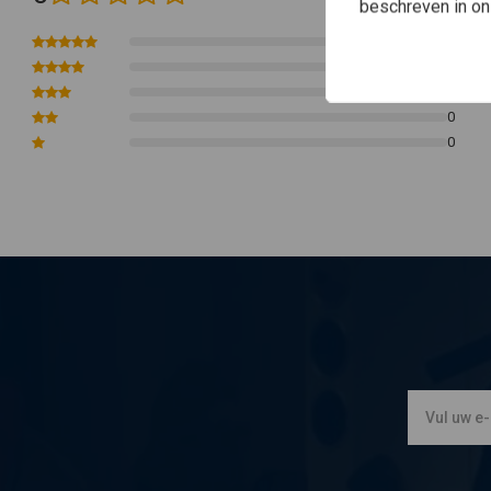
beschreven in o
0
0
0
0
0