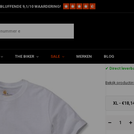
BLUFFENDE 9,1/10 WAARDERING!
THE BIKER
SALE
MERKEN
BLOG
€18,14
✔ Direct leverb
Bekijk productin
XL - €18,1