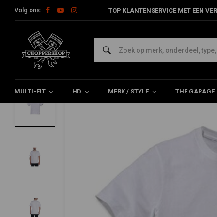
Volg ons:
TOP KLANTENSERVICE MET EEN VER
Home
The Biker
Shirts
Effen T-Shirt | Wit | Kies Maat
CARHARTT
Effen T-Shirt | Wit | Kies Maat
0/5 (0 reviews)
MULTI-FIT
HD
MERK / STYLE
THE GARAGE