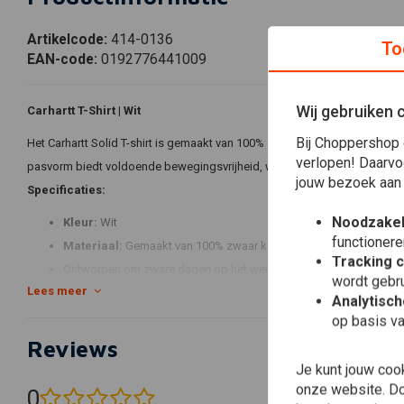
Artikelcode:
414-0136
To
EAN-code:
0192776441009
Wij gebruiken 
Carhartt T-Shirt | Wit
Bij Choppershop 
Het Carhartt Solid T-shirt is gemaakt van 100% zwaar katoen, ontworpen
verlopen! Daarvo
pasvorm biedt voldoende bewegingsvrijheid, waardoor het ideaal is vo
jouw bezoek aan
Specificaties:
Noodzakel
Kleur:
Wit
functionere
Materiaal:
Gemaakt van 100% zwaar katoen voor duurzaamheid
Tracking 
Ontworpen om zware dagen op het werk aan te kunnen
wordt gebru
Lees meer
Ontspannen pasvorm voor gemakkelijk bewegen en comfort
Analytisc
Perfect voor werkomgevingen die duurzaamheid vereisen
op basis va
Reviews
Je kunt jouw coo
onze website. Doo
0
(0 beoordelingen)