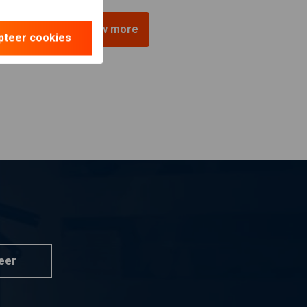
View more
pteer cookies
eer