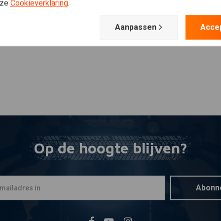
Plaats ook een review
nze
Cookieverklaring
.
Aanpassen
Acce
Op de hoogte blijven?
Abonn