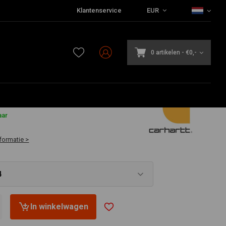
Klantenservice
EUR
0 artikelen
-
€0,-
aar
formatie >
4
In winkelwagen