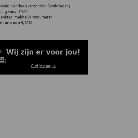
esteld, vandaag verzonden (werkdagen)
ding vanaf €150
nktijd, makkelijk retourneren
en ons een 9,2/10
Wij zijn er voor jou!
Stel je vraag >