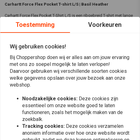
Carhartt Force Flex Pocket T-shirt L/S | Basil Heather
Carhartt Force Flex Pocket T-Shirt L/S is een ribgebreid T-shirt met lange
Toestemming
Voorkeuren
mouwen en ronde hals, gemaakt van 65% Katoen en 35% Polyester in
5,75 oz/yd² - 195 g/m². Het is een relaxed fit t-shirt met Carhartt Force™ -
FastDry™ technologie.
Wij gebruiken cookies!
Specificaties:
Bij Choppershop doen wij er alles aan om jouw ervaring
Materiaal:
65% Katoen/35% Polyester
met ons zo soepel mogelijk te laten verlopen!
Lees meer
Daarvoor gebruiken wij verschillende soorten cookies
5,75 oz/yd² - 195 gsm
welke gegevens opslaan over jouw bezoek aan onze
Kleur:
Basil Heather
webshop.
Reviews
Type pasvorm:
Relaxte pasvorm
Lange raglanmouwen
Noodzakelijke cookies:
Deze cookies zijn
0
(0 beoordelingen)
Ribgebreide ronde hals
essentieel om onze website goed te laten
Drop tail zoom
functioneren, zoals het mogelijk maken van de
0
zoekbalk.
Gladde flatlocknaden
0
Tracking cookies:
Deze cookies verzamelen
Carhartt Force™ - sneldrogend
0
anoniem informatie over hoe onze website wordt
Carhartt Force™ label op linkermouw
0
gebruikt, zodat we deze kunnen optimaliseren en