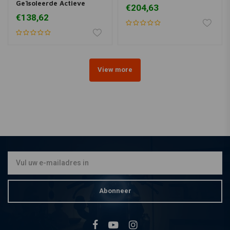
Geïsoleerde Actieve
€204,63
Jassen | Bruin
€138,62
View more
Abonneer