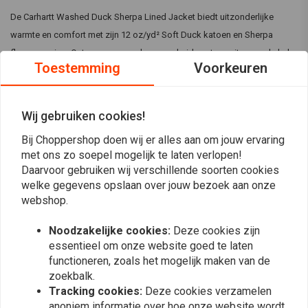
De Carhartt Washed Duck Sherpa Lined Jacket biedt uitzonderlijke
warmte en comfort met zijn 12 oz/yd² Soft Duck katoen en Sherpa
fleece voering. Ontworpen voor duurzaamheid, met een rits over de hele
Toestemming
Voorkeuren
lengte, verstelbare capuchon, ribgebreide stormmanchetten en
meerdere zakken voor gemak en bescherming tegen de elementen.
Specificaties:
Wij gebruiken cookies!
Lees meer
Kleur:
Bruin
Bij Choppershop doen wij er alles aan om jouw ervaring
met ons zo soepel mogelijk te laten verlopen!
Materiaal:
Gemaakt van 12 oz/yd² - 407 gsm, 100% katoen Soft
Reviews
Daarvoor gebruiken wij verschillende soorten cookies
Duck stof. Binnenvoering: 82% polyester/18% acryl gebreid,
welke gegevens opslaan over jouw bezoek aan onze
Sherpa fleece voor warmte
webshop.
0
(0 beoordelingen)
Ontspannen pasvorm voor comfort en mobiliteit
Bijgevoegde driedelige capuchon met Sherpa voering en
Noodzakelijke cookies:
Deze cookies zijn
0
essentieel om onze website goed te laten
verstelbare trekkoordsluiting
0
functioneren, zoals het mogelijk maken van de
Lange mouw met linkerborstzak met ritssluiting
0
zoekbalk.
Twee met sherpa gevoerde zakken aan de voorkant voor extra
0
Tracking cookies:
Deze cookies verzamelen
0
warmte en opbergruimte
anoniem informatie over hoe onze website wordt