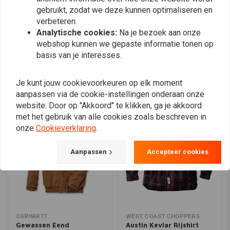
Twee binnenzakken voor extra gemak
gebruikt, zodat we deze kunnen optimaliseren en
Rits over de hele lengte aan de voorkant voor gemakkelijk dragen
verbeteren.
Analytische cookies:
Na je bezoek aan onze
Aan de binnenkant van de mouw gebreide stormmanchetten om
Plaats ook een review
webshop kunnen we gepaste informatie tonen op
wind tegen te houden
basis van je interesses.
Drievoudig gestikte naden voor duurzaamheid
Rug bi-swing plooien voor bewegingsvrijheid
Vergelijkbare producten
Je kunt jouw cookievoorkeuren op elk moment
Carhartt label genaaid op de zak voor authenticiteit
aanpassen via de cookie-instellingen onderaan onze
website. Door op "Akkoord" te klikken, ga je akkoord
met het gebruik van alle cookies zoals beschreven in
onze
Cookieverklaring
.
Aanpassen
Accepteer cookies
CARHARTT
WEST COAST CHOPPERS
Gewassen Eend
Austin Kevlar Rijshirt