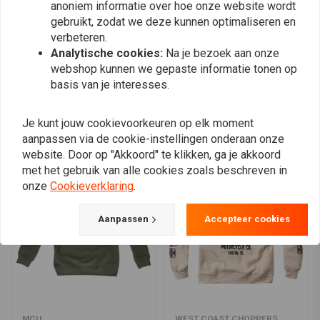
anoniem informatie over hoe onze website wordt
0
gebruikt, zodat we deze kunnen optimaliseren en
verbeteren.
Analytische cookies:
Na je bezoek aan onze
Plaats ook een review
webshop kunnen we gepaste informatie tonen op
basis van je interesses.
Je kunt jouw cookievoorkeuren op elk moment
Vergelijkbare producten
aanpassen via de cookie-instellingen onderaan onze
website. Door op "Akkoord" te klikken, ga je akkoord
met het gebruik van alle cookies zoals beschreven in
onze
Cookieverklaring
.
Aanpassen
Accepteer cookies
MCU
WEST COAST CHOPPERS