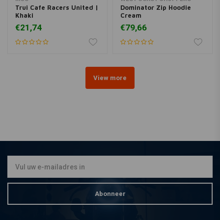
Trui Cafe Racers United |
Dominator Zip Hoodie
Khaki
Cream
€21,74
€79,66
View more
Abonneer