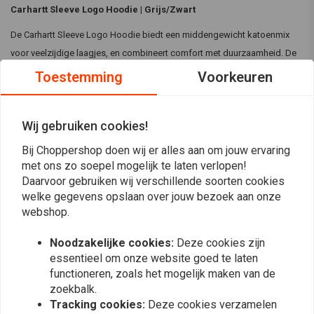
Carhartt Sleeve Logo Hoodie | Grijs/Zwart
De Carhartt Sleeve Logo Hoodie biedt een middengewicht katoenmix
voor veelzijdige laagjes, en combineert comfort met duurzaamheid. De
ruime pasvorm zorgt voor maximale bewegingsvrijheid, waardoor hij
Toestemming
Voorkeuren
ideaal is voor zowel werk als ontspanning, met de optie om een kleinere
maat te nemen voor een nauwere pasvorm.
Wij gebruiken cookies!
Specificaties:
Bij Choppershop doen wij er alles aan om jouw ervaring
Lees meer
Kleur:
Grijs/Zwart
met ons zo soepel mogelijk te laten verlopen!
Materiaal:
Halfzware katoenmix (50% katoen, 50% polyester,
Daarvoor gebruiken wij verschillende soorten cookies
Reviews
10,5 oz/yd² - 356 g/m²) voor veelzijdige layering
welke gegevens opslaan over jouw bezoek aan onze
webshop.
Ruime, comfortabele pasvorm voor maximale bewegingsvrijheid
0
(0 beoordelingen)
Bestel een maat kleiner voor een nauwsluitende, meer
Noodzakelijke cookies:
Deze cookies zijn
getailleerde look
0
essentieel om onze website goed te laten
Carhartt duurzaamheid met hoodie comfort, perfect voor werk of
functioneren, zoals het mogelijk maken van de
0
ontspanning
zoekbalk.
0
Tracking cookies:
Deze cookies verzamelen
Verkrijgbaar in verschillende kleuren voor jouw stijl
0