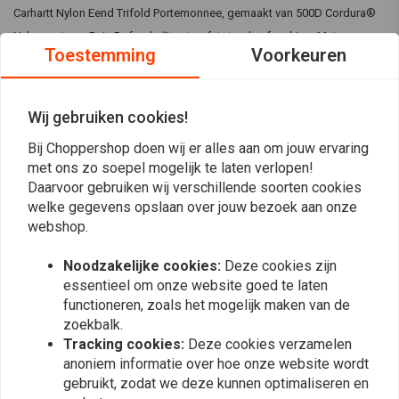
Carhartt Nylon Eend Trifold Portemonnee, gemaakt van 500D Cordura®
Nylon met een Rain Defender™ waterafstotende afwerking. Met een
Toestemming
Voorkeuren
dekenvoering, verborgen muntzakje met rits, biljetvak, mesh ID-venster
en het iconische Carhartt-label op de voorkant.
Wij gebruiken cookies!
Specificaties:
Bij Choppershop doen wij er alles aan om jouw ervaring
100% Nylon Cordura®
Lees meer
met ons zo soepel mogelijk te laten verlopen!
500 Denier Cordura® Nylon voor duurzaamheid
Daarvoor gebruiken wij verschillende soorten cookies
Binnenvoering: Dekenvoering
welke gegevens opslaan over jouw bezoek aan onze
Reviews
Rain Defender™ - Duurzame waterafstotende afwerking
webshop.
Verborgen muntzakje met rits
0
(0 beoordelingen)
Billfold zakje voor opslag
Noodzakelijke cookies:
Deze cookies zijn
essentieel om onze website goed te laten
Mesh ID venster voor gemakkelijke toegang
0
functioneren, zoals het mogelijk maken van de
Carhartt label op de voorkant
0
zoekbalk.
Kleur:
Zwart
0
Tracking cookies:
Deze cookies verzamelen
0
anoniem informatie over hoe onze website wordt
Geschikt voor
Eén maat past de meeste
0
gebruikt, zodat we deze kunnen optimaliseren en