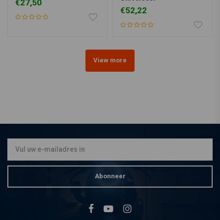
€27,50
€52,22
View more
Abonneer