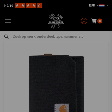
EUR
9.2/10
Home
The Biker
Bags
Nylon Duck Driebladige Portemonnee Zwart
CARHARTT
-
bekijk alles van Carhartt
0
Nylon Duck Driebladige Portemonnee Zwart
0/5 (0 reviews)