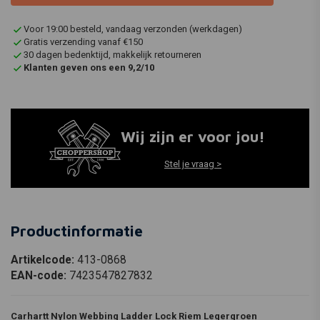
Voor 19:00 besteld, vandaag verzonden (werkdagen)
Gratis verzending vanaf €150
30 dagen bedenktijd, makkelijk retourneren
Klanten geven ons een 9,2/10
Wij zijn er voor jou!
Stel je vraag >
Productinformatie
Artikelcode:
413-0868
EAN-code:
7423547827832
Carhartt Nylon Webbing Ladder Lock Riem Legergroen