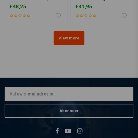
€48,25
€41,95
View more
Abonneer