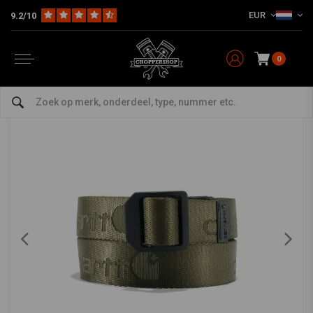
EUR
9.2/10
Home
The Biker
Riemen
Nylon Riem Met Ladderslot | Kies Maat
CARHARTT
-
bekijk alles van Carhartt
0
Nylon Riem Met Ladderslot | Kies Maat
0/5 (0 reviews)