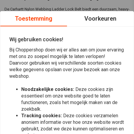
De Carhartt Nylon Webbing Ladder Lock Belt biedt een duurzaam, heavy-
duty ontwerp met een kenmerkende grafische print. De hypalon-achtige
Toestemming
Voorkeuren
gesp zorgt voor een veilige, verstelbare pasvorm, perfect voor werk of
vrije tijd.
Wij gebruiken cookies!
Specificaties:
Bij Choppershop doen wij er alles aan om jouw ervaring
Materiaal:
Gemaakt van duurzaam heavy-duty webbing
met ons zo soepel mogelijk te laten verlopen!
Lees meer
Kleur:
Legergroen
Daarvoor gebruiken wij verschillende soorten cookies
welke gegevens opslaan over jouw bezoek aan onze
Carhartt grafische print
Reviews
webshop.
0
Noodzakelijke cookies:
Deze cookies zijn
(0 beoordelingen)
essentieel om onze website goed te laten
functioneren, zoals het mogelijk maken van de
0
zoekbalk.
0
Tracking cookies:
Deze cookies verzamelen
0
anoniem informatie over hoe onze website wordt
0
gebruikt, zodat we deze kunnen optimaliseren en
0