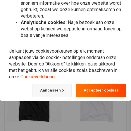
Kwartlengte rits aan de voorkant voor regelbare ventilatie
0
anoniem informatie over hoe onze website wordt
0
gebruikt, zodat we deze kunnen optimaliseren en
Rekbare, met elastaan versterkte ribgebreide manchetten en
verbeteren.
tailleband voor een goede pasvorm
Analytische cookies:
Na je bezoek aan onze
Carhartt label op de zak genaaid voor branding
webshop kunnen we gepaste informatie tonen op
Plaats ook een review
basis van je interesses.
Je kunt jouw cookievoorkeuren op elk moment
aanpassen via de cookie-instellingen onderaan onze
Vergelijkbare producten
website. Door op "Akkoord" te klikken, ga je akkoord
met het gebruik van alle cookies zoals beschreven in
onze
Cookieverklaring
.
Aanpassen
Accepteer cookies