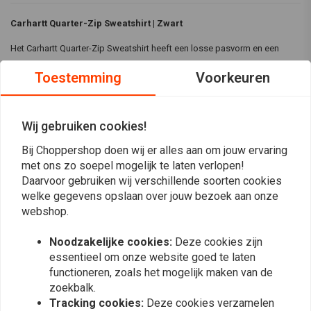
Carhartt Quarter-Zip Sweatshirt | Zwart
Het Carhartt Quarter-Zip Sweatshirt heeft een losse pasvorm en een
fleece constructie van gemiddeld gewicht voor warmte en comfort. Met
Toestemming
Voorkeuren
een mock hals, handwarmerzak aan de voorkant en rekbare ribgebreide
manchetten is het perfect voor laagjes en om ventilatie aan te passen
tijdens actieve dagen.
Wij gebruiken cookies!
Specificaties:
Bij Choppershop doen wij er alles aan om jouw ervaring
Lees meer
met ons zo soepel mogelijk te laten verlopen!
Kleur:
Zwart
Daarvoor gebruiken wij verschillende soorten cookies
Pasvorm:
Losse pasvorm voor comfort en bewegingsvrijheid
welke gegevens opslaan over jouw bezoek aan onze
Reviews
Stof:
10,5 oz/yd² (356 gsm) - 50% Katoen/50% Polyester
webshop.
Middelzwaar fleece voor warmte en duurzaamheid
0
Noodzakelijke cookies:
Deze cookies zijn
(0 beoordelingen)
Ontwerp met lange mouwen voor volledige bedekking van de
essentieel om onze website goed te laten
armen
0
functioneren, zoals het mogelijk maken van de
Nek voor extra warmte en bedekking
0
zoekbalk.
Handwarmerzak aan de voorkant voor meer gemak
0
Tracking cookies:
Deze cookies verzamelen