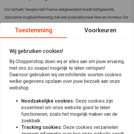
De Carhartt Temple Half-Frame veiligheidsbril biedt lichtgewicht,
duurzame oogbescherming met een polycarbonaat lens en montuur. De
bril heeft een verstelbaar rubberen neusstuk, voldoet aan de ANSI Z87.1-
Toestemming
Voorkeuren
normen en heeft CE EN166:2001-certificering, waardoor hij perfect is
voor op het werk of op de motor.
Wij gebruiken cookies!
Specificaties:
Lees meer
Bij Choppershop doen wij er alles aan om jouw ervaring
Materiaal:
Polycarbonaat lens en montuur
met ons zo soepel mogelijk te laten verlopen!
Kleur:
Verkrijgbaar in brons of Helder of grijze kleur
Daarvoor gebruiken wij verschillende soorten cookies
Reviews
Half frame
welke gegevens opslaan over jouw bezoek aan onze
Lichtgewicht
webshop.
0
(0 beoordelingen)
Verstelbaar rubberen neusstuk
Noodzakelijke cookies:
Deze cookies zijn
De bril voldoet aan de ANSI Z87.1 norm
0
essentieel om onze website goed te laten
CE EN166:2001 certificering
0
functioneren, zoals het mogelijk maken van de
0
Compatibiliteit:
Eén maat past de meeste
zoekbalk.
0
Tracking cookies:
Deze cookies verzamelen
0
anoniem informatie over hoe onze website wordt