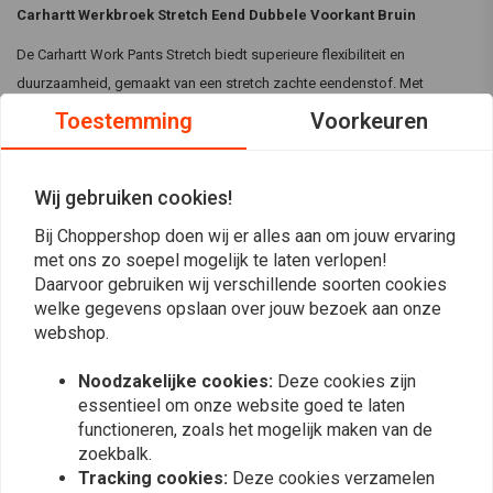
Carhartt Werkbroek Stretch Eend Dubbele Voorkant Bruin
De Carhartt Work Pants Stretch biedt superieure flexibiliteit en
duurzaamheid, gemaakt van een stretch zachte eendenstof. Met
verstevigde kniezakken, meerdere zakken voor gereedschap en stevige
Toestemming
Voorkeuren
flex voor gemakkelijk bewegen, is deze broek ontworpen om zware
werkomgevingen aan te kunnen met comfort en kracht.
Wij gebruiken cookies!
Specificaties:
Bij Choppershop doen wij er alles aan om jouw ervaring
Lees meer
Kleur:
Bruin
met ons zo soepel mogelijk te laten verlopen!
Materiaal:
Rechte werkbroek voor heren gemaakt van 99%
Daarvoor gebruiken wij verschillende soorten cookies
Reviews
katoen/1% elastaan stretch soft duck voor bewegingsgemak.
welke gegevens opslaan over jouw bezoek aan onze
webshop.
Met stevige flex voor mobiliteit, zodat je gemakkelijk kunt hurken
0
(0 beoordelingen)
en flexibel kunt zijn tijdens het werk.
Noodzakelijke cookies:
Deze cookies zijn
De dubbellaagse voorkant biedt plaats aan kniebeschermers
0
essentieel om onze website goed te laten
voor extra bescherming en duurzaamheid.
functioneren, zoals het mogelijk maken van de
0
Versterkte achterzakken en meerdere zakken voor gereedschap
zoekbalk.
0
Tracking cookies:
Deze cookies verzamelen
voor gemak en duurzaamheid.
0