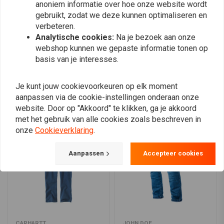
anoniem informatie over hoe onze website wordt
0
Knoopsluiting aan de voorkant met drievoudig gestikte
gebruikt, zodat we deze kunnen optimaliseren en
hoofdnaden voor extra sterkte en betrouwbaarheid.
verbeteren.
Linkerbeen utility band voor extra functionaliteit en gemakkelijke
Analytische cookies:
Na je bezoek aan onze
toegang tot gereedschap.
Plaats ook een review
webshop kunnen we gepaste informatie tonen op
Carhartt label op de zak genaaid voor authenticiteit.
basis van je interesses.
Je kunt jouw cookievoorkeuren op elk moment
Vergelijkbare producten
aanpassen via de cookie-instellingen onderaan onze
website. Door op "Akkoord" te klikken, ga je akkoord
met het gebruik van alle cookies zoals beschreven in
onze
Cookieverklaring
.
Aanpassen
Accepteer cookies
CARHARTT
JOHN DOE