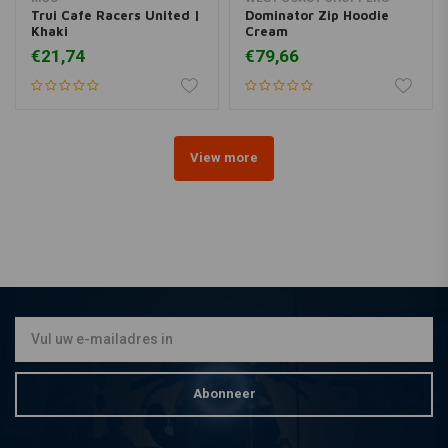
Trui Cafe Racers United |
Dominator Zip Hoodie
Khaki
Cream
€21,74
€79,66
View more
Abonneer