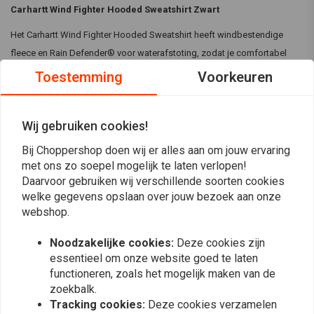
Carhartt Wind Fighter Hooded Sweatshirt Zwart
Het Carhartt Wind Fighter Hooded Sweatshirt heeft windbestendige
fleece en Rain Defender® voor waterafstoting, zodat je comfortabel
blijft onder zware omstandigheden. Met functionele zakken en een iets
Toestemming
Voorkeuren
wijdere pasvorm is het gemaakt om wind en lichte regen te weerstaan,
terwijl het bewegingsvrijheid biedt om de hele dag te dragen.
Wij gebruiken cookies!
Specificaties:
Bij Choppershop doen wij er alles aan om jouw ervaring
Lees meer
Kleur:
Zwart
met ons zo soepel mogelijk te laten verlopen!
Materiaal:
Windbestendige fleece met Wind Fighter®
Daarvoor gebruiken wij verschillende soorten cookies
Reviews
technologie
welke gegevens opslaan over jouw bezoek aan onze
webshop.
Rain Defender® - duurzame waterafstotende afwerking
0
(0 beoordelingen)
Kaartzak op linkerborst met verborgen ritssluiting
Noodzakelijke cookies:
Deze cookies zijn
Twee zakken voor de handwarmer met klepsluiting
0
essentieel om onze website goed te laten
Met fleece gevoerd sweatshirt houdt wind tegen en voert water af
functioneren, zoals het mogelijk maken van de
0
Licht losse pasvorm met subtiele vorm voor meer
zoekbalk.
0
Tracking cookies:
Deze cookies verzamelen
bewegingsvrijheid
0