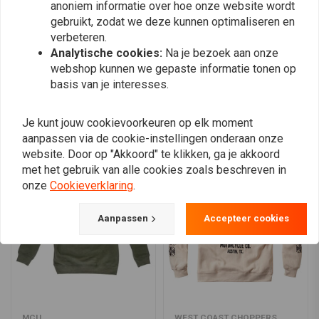
anoniem informatie over hoe onze website wordt
0
gebruikt, zodat we deze kunnen optimaliseren en
verbeteren.
Analytische cookies:
Na je bezoek aan onze
Plaats ook een review
webshop kunnen we gepaste informatie tonen op
basis van je interesses.
Je kunt jouw cookievoorkeuren op elk moment
Vergelijkbare producten
aanpassen via de cookie-instellingen onderaan onze
website. Door op "Akkoord" te klikken, ga je akkoord
met het gebruik van alle cookies zoals beschreven in
onze
Cookieverklaring
.
Aanpassen
Accepteer cookies
MCU
WEST COAST CHOPPERS