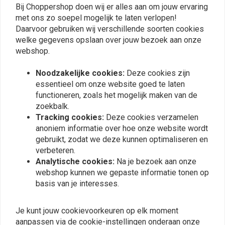
Bij Choppershop doen wij er alles aan om jouw ervaring
Plaats ook een review
met ons zo soepel mogelijk te laten verlopen!
Daarvoor gebruiken wij verschillende soorten cookies
welke gegevens opslaan over jouw bezoek aan onze
webshop.
Vergelijkbare producten
Noodzakelijke cookies:
Deze cookies zijn
essentieel om onze website goed te laten
functioneren, zoals het mogelijk maken van de
zoekbalk.
Tracking cookies:
Deze cookies verzamelen
anoniem informatie over hoe onze website wordt
gebruikt, zodat we deze kunnen optimaliseren en
verbeteren.
Analytische cookies:
Na je bezoek aan onze
webshop kunnen we gepaste informatie tonen op
basis van je interesses.
MEMPHIS SHADES
NATIONAL CYCLE
Breed windscherm 'solar'
Stinger Windscherm voor
(13"-19")
FLST/FLSTC/FLSTF/B/FLSTN/
Softail | Donkere Tint
Je kunt jouw cookievoorkeuren op elk moment
€202,95
€606,68
aanpassen via de cookie-instellingen onderaan onze