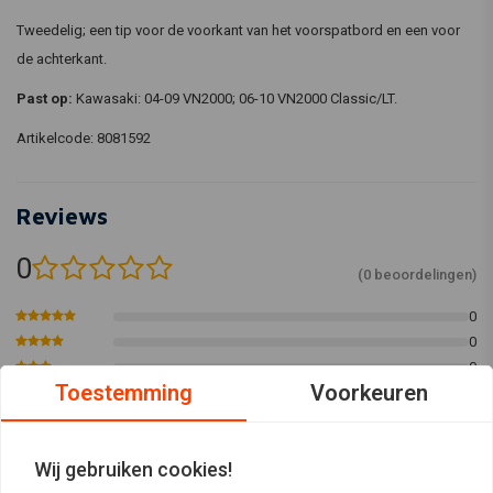
Tweedelig; een tip voor de voorkant van het voorspatbord en een voor
de achterkant.
Past op:
Kawasaki: 04-09 VN2000; 06-10 VN2000 Classic/LT.
Artikelcode: 8081592
Reviews
0
(0 beoordelingen)
0
0
0
Toestemming
Voorkeuren
0
0
Wij gebruiken cookies!