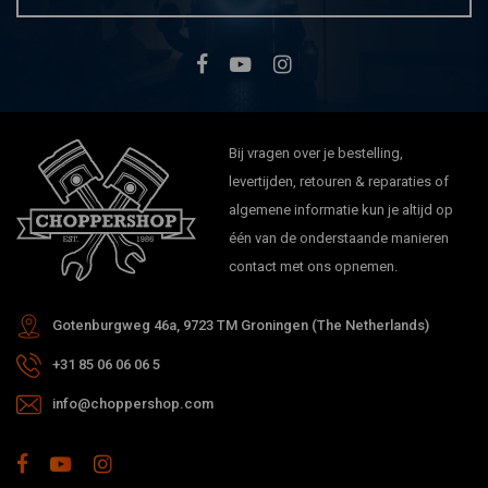
NATIONAL CYCLE
Vliegengaas LS voor
BMW/Indian/Honda/Kawasaki/Triumph/Yamaha
Bij vragen over je bestelling,
| Zwart
€245,05
levertijden, retouren & reparaties of
algemene informatie kun je altijd op
één van de onderstaande manieren
contact met ons opnemen.
Gotenburgweg 46a, 9723 TM Groningen (The Netherlands)
+31 85 06 06 06 5
info@choppershop.com