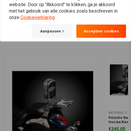
website. Door op "Akkoord" te klikken, ga je akkoord
met het gebruik van alle cookies zoals beschreven in
onze
Cookieverklaring
.
View more
Aanpassen
Accepteer cookies
NATIONAL CY
Paladin Bag
Honda/Kawa
| Chroom
€245,05