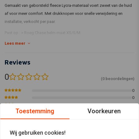
Gemaakt van geborsteld fleece Lycra-materiaal voert zweet van de huid
af voor meer comfort. Met drukknopen voor snelle verwijdering en
installatie, verkocht per paar.
Past op : > Roeg Chase helm maat XS/S/M
Lees meer
Reviews
0
(0 beoordelingen)
0
0
0
Toestemming
Voorkeuren
0
0
Wij gebruiken cookies!