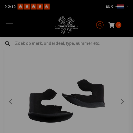
EUR
9.2/10
Home
The Biker
Helmen
Chase Ersatz-Wangenpads - 21 MM
ROEG
-
bekijk alles van Roeg
0
Chase Ersatz-Wangenpads - 21 MM
0/5 (0 reviews)