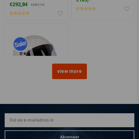
€292,84
€287,10
view more
ROEG
Chase Helm Vintage - Weiß
€191,40
€287,10
Abonneer