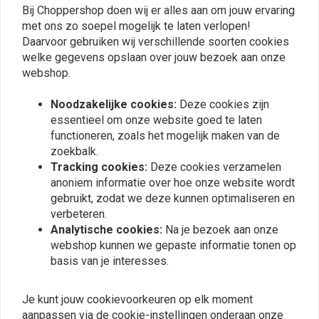
Bij Choppershop doen wij er alles aan om jouw ervaring
Plaats ook een review
met ons zo soepel mogelijk te laten verlopen!
Daarvoor gebruiken wij verschillende soorten cookies
welke gegevens opslaan over jouw bezoek aan onze
webshop.
Vergelijkbare producten
Noodzakelijke cookies:
Deze cookies zijn
essentieel om onze website goed te laten
functioneren, zoals het mogelijk maken van de
zoekbalk.
Tracking cookies:
Deze cookies verzamelen
anoniem informatie over hoe onze website wordt
gebruikt, zodat we deze kunnen optimaliseren en
verbeteren.
Analytische cookies:
Na je bezoek aan onze
webshop kunnen we gepaste informatie tonen op
basis van je interesses.
ROEG
ROEG
Fog Line Chase Helm |
Chase Helm - Mat Zwart
Mist Wit/Grijs
€109,00
Je kunt jouw cookievoorkeuren op elk moment
€119,00
aanpassen via de cookie-instellingen onderaan onze