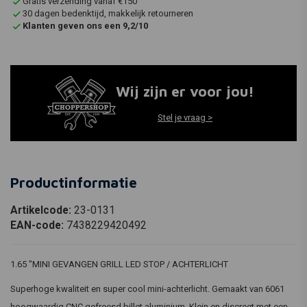
Gratis verzending vanaf €150
30 dagen bedenktijd, makkelijk retourneren
Klanten geven ons een 9,2/10
Wij zijn er voor jou!
Stel je vraag >
Productinformatie
Artikelcode:
23-0131
EAN-code:
7438229420492
1.65 "MINI GEVANGEN GRILL LED STOP / ACHTERLICHT
Superhoge kwaliteit en super cool mini-achterlicht. Gemaakt van 6061
hoogwaardig CNC gefreesd billet aluminium. Klein en discreet met een