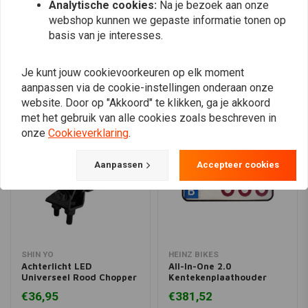
Analytische cookies:
Na je bezoek aan onze
Plaats ook een review
Pakket bestaat uit: 1 X achterlicht + borgring + gatenzaag
webshop kunnen we gepaste informatie tonen op
basis van je interesses.
Vergelijkbare producten
Je kunt jouw cookievoorkeuren op elk moment
aanpassen via de cookie-instellingen onderaan onze
website. Door op "Akkoord" te klikken, ga je akkoord
met het gebruik van alle cookies zoals beschreven in
onze
Cookieverklaring
.
Aanpassen
Accepteer cookies
SHIN YO
HEINZ BIKES
Achterlicht LED
All-In-One 2.0
Universeel Rood Chopper
Kentekenplaathouder
type Bates Style
Multifit
€36,95
€381,52