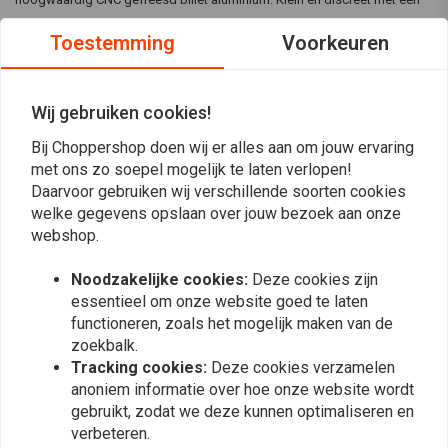
superheldere volledig waterdichte LED-gesealed inzetstuk. Geschikt
Toestemming
Voorkeuren
voor elke toepassing met een 12v elektrisch systeem. De installatie is
eenvoudig en ongecompliceerd - kan op elk plat oppervlak worden
gemonteerd door eenvoudig een gat van 38 mm te boren met behulp
Wij gebruiken cookies!
van de meegeleverde gatzaag.
Lees meer
Bij Choppershop doen wij er alles aan om jouw ervaring
Perfect voor Custom Bikes, Choppers, Rat Bikes, Scramblers, Trikes, Hot
met ons zo soepel mogelijk te laten verlopen!
Daarvoor gebruiken wij verschillende soorten cookies
Rods, Classic Cars, Trailers, Caravans, ATV's, etc.
Reviews
welke gegevens opslaan over jouw bezoek aan onze
GEGEVENS
webshop.
0
(0 beoordelingen)
12V Led
Noodzakelijke cookies:
Deze cookies zijn
Functie 1: achterlicht
0
essentieel om onze website goed te laten
0
Functie 2: stop licht
functioneren, zoals het mogelijk maken van de
0
CNC gefreesde billet aluminium behuizing
zoekbalk.
0
Tracking cookies:
Deze cookies verzamelen
Kleur: Chrome
0
anoniem informatie over hoe onze website wordt
100% waterdicht
gebruikt, zodat we deze kunnen optimaliseren en
Universeel montage
verbeteren.
Afmetingen - Zie Foto's