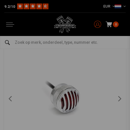
EUR
9.2/10
Home
Merk / Style
Bobber
Bobber Verlichting
1,65-inch Chrome Mini-inbouw CNC Billet Alum Prison Grill LED-stop / achterlicht
1,65-inch Chrome Mini-inbouw CNC Billet Alum
Prison Grill LED-stop / achterlicht
0
0/5 (0 reviews)