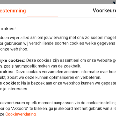
estemming
Voorkeur
 bevestiging van een hoogwaardige roestvrijstalen
cookies!
ntwerp harmonieert de houder perfect met de voorkant van uw
doen wij er alles aan om jouw ervaring met ons zo soepel mogelij
or gebruiken wij verschillende soorten cookies welke gegevens
 onze webshop.
d
ijke cookies:
Deze cookies zijn essentieel om onze website go
n, zoals het mogelijk maken van de zoekbalk.
cookies:
Deze cookies verzamelen anoniem informatie over ho
ikt, zodat we deze kunnen optimaliseren en verbeteren.
VANCE & HIN
he cookies:
Na je bezoek aan onze webshop kunnen we gepaste 
Fuelpak FPX
oorkeurspositie van uw keuze worden gemonteerd
n je interesses.
€539,95
kievoorkeuren op elk moment aanpassen via de cookie-instellin
r op "Akkoord" te klikken, ga je akkoord met het gebruik van al
Plaats ook een review
nze
Cookieverklaring
.