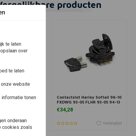
Vergelijkbare producten
en
k te laten
 opslaan over
ed te laten
e onze website
View more
In winkelwagen
ES
informatie tonen
 | (Kies Model)
Contactslot Harley Softail 96-10
FXDWG 93-05 FLHR 93-05 94-13
€34,28
gen onderaan
Verlanglijst
Verlanglijst
le cookies zoals