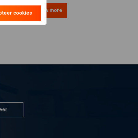
View more
pteer cookies
eer