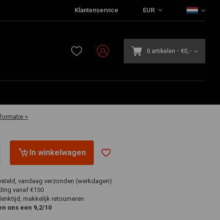
Klantenservice
EUR
0 artikelen
-
€0,-
aar
formatie >
In winkelwagen
esteld, vandaag verzonden (werkdagen)
ding vanaf €150
nktijd, makkelijk retourneren
en ons een 9,2/10