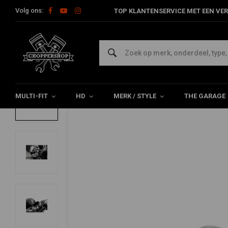
Volg ons:
TOP KLANTENSERVICE MET EEN VER
Home
The Garage
DIY Materiaal
Mounting Tabs
Drukknop
Drukknophouder "Pro", incl. drukknop - U
0/5 (0 reviews)
MULTI-FIT
HD
MERK / STYLE
THE GARAGE