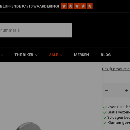
BLUFFENDE 9,1/10 WAARDERING!
houder "Pro", incl. drukknop - Universeel
niverseel
€19,95
THE BIKER
SALE
MERKEN
BLOG
✔ Direct leverb
Bekijk productin
Voor 19:00 b
Gratis verzen
30 dagen bede
Klanten gev