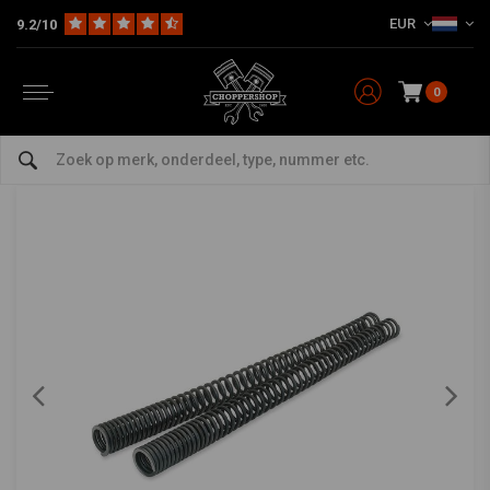
EUR
9.2/10
Home
HD
Vering Harley
Voorvork Vering
Fork Springs Set voor Harley Davidson FLTU Ultra Cl. Tour Glide 1984>
HAGON
-
bekijk alles van Hagon
0
Fork Springs Set voor Harley Davidson FLTU
Ultra Cl. Tour Glide 1984>
0/5 (0 reviews)