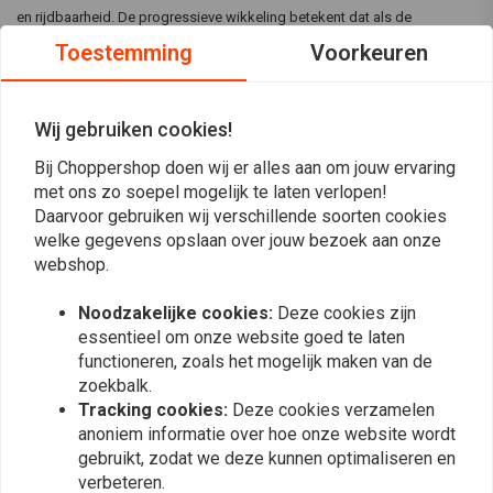
en rijdbaarheid. De progressieve wikkeling betekent dat als de
suspensie wordt samengedrukt, de veren sterker worden.
Toestemming
Voorkeuren
De veren worden geleverd met Tuv- of ABE-certificering.
Wij gebruiken cookies!
Reviews
Bij Choppershop doen wij er alles aan om jouw ervaring
met ons zo soepel mogelijk te laten verlopen!
0
Daarvoor gebruiken wij verschillende soorten cookies
(0 beoordelingen)
welke gegevens opslaan over jouw bezoek aan onze
webshop.
0
0
Noodzakelijke cookies:
Deze cookies zijn
0
essentieel om onze website goed te laten
0
functioneren, zoals het mogelijk maken van de
0
zoekbalk.
Tracking cookies:
Deze cookies verzamelen
anoniem informatie over hoe onze website wordt
Plaats ook een review
gebruikt, zodat we deze kunnen optimaliseren en
verbeteren.