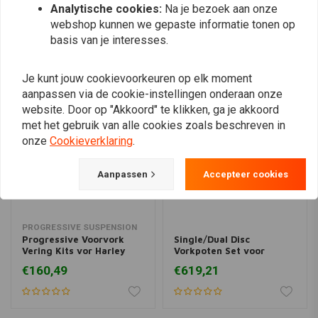
Analytische cookies:
Na je bezoek aan onze
webshop kunnen we gepaste informatie tonen op
Vergelijkbare producten
basis van je interesses.
Je kunt jouw cookievoorkeuren op elk moment
aanpassen via de cookie-instellingen onderaan onze
website. Door op "Akkoord" te klikken, ga je akkoord
met het gebruik van alle cookies zoals beschreven in
onze
Cookieverklaring
.
Aanpassen
Accepteer cookies
PROGRESSIVE SUSPENSION
Progressive Voorvork
Single/Dual Disc
Vering Kits vor Harley
Vorkpoten Set voor
Davidon (Selecteer type)
Harley Davidson Softail
€160,49
€619,21
84-99 FXST MODELLEN
(NU)