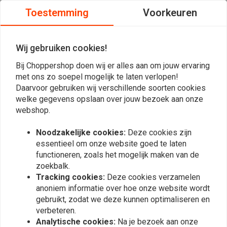
Fork Springs Set voor
Fork Springs Set voor
Toestemming
Voorkeuren
Harley Davidson V-Rod **
Harley Davidson XLH 883
02>
Hugger 88-91
€159,95
€159,95
Wij gebruiken cookies!
Bij Choppershop doen wij er alles aan om jouw ervaring
met ons zo soepel mogelijk te laten verlopen!
Daarvoor gebruiken wij verschillende soorten cookies
welke gegevens opslaan over jouw bezoek aan onze
webshop.
Noodzakelijke cookies:
Deze cookies zijn
essentieel om onze website goed te laten
functioneren, zoals het mogelijk maken van de
zoekbalk.
HAGON
HAGON
Tracking cookies:
Deze cookies verzamelen
Fork Springs Set voor
Fork Springs Set voor
Harley Davidson FLHR
Harley Davidson XLH 1200
anoniem informatie over hoe onze website wordt
Road King 1992>
Sportster 1988-94
gebruikt, zodat we deze kunnen optimaliseren en
€159,95
€159,95
verbeteren.
Analytische cookies:
Na je bezoek aan onze