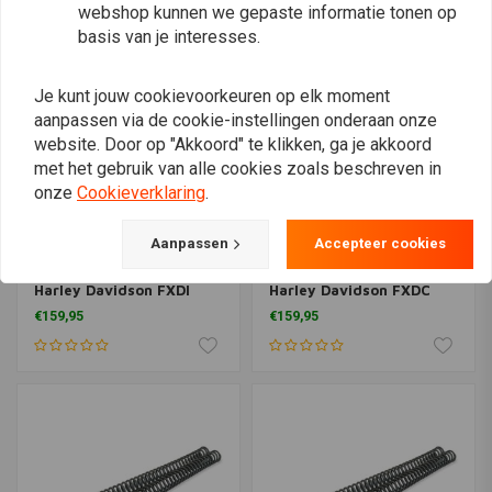
webshop kunnen we gepaste informatie tonen op
basis van je interesses.
Je kunt jouw cookievoorkeuren op elk moment
aanpassen via de cookie-instellingen onderaan onze
website. Door op "Akkoord" te klikken, ga je akkoord
met het gebruik van alle cookies zoals beschreven in
onze
Cookieverklaring
.
Aanpassen
Accepteer cookies
HAGON
HAGON
Fork Springs Set voor
Fork Springs Set voor
Harley Davidson FXDI
Harley Davidson FXDC
Dyna 35 (35-jarig
Dyna Superglide Custom
€159,95
€159,95
jubileum) 2005
06>