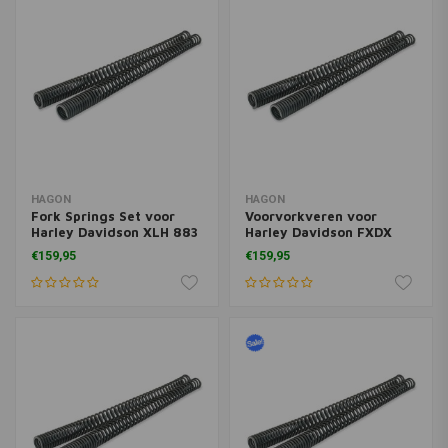
HAGON
HAGON
Fork Springs Set voor
Voorvorkveren voor
Harley Davidson XLH 883
Harley Davidson FXDX
Sportster 88>
Dyna Superglide Sport
€159,95
€159,95
<05