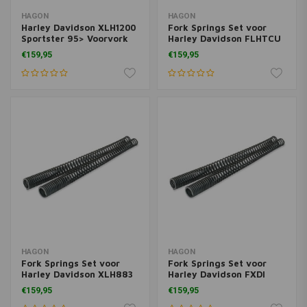
HAGON
HAGON
Harley Davidson XLH1200
Fork Springs Set voor
Sportster 95> Voorvork
Harley Davidson FLHTCU
Veren Set
EG Classic Ultra 1988>
€159,95
€159,95
HAGON
HAGON
Fork Springs Set voor
Fork Springs Set voor
Harley Davidson XLH883
Harley Davidson FXDI
Hugger 92>
Dyna 35 (35-jarig
€159,95
€159,95
jubileum) + 160 mm huls