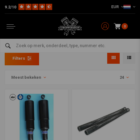
EUR
9.2/10
0
Hagon
Home
Merken
Hagon
Filters
Meest bekeken
24