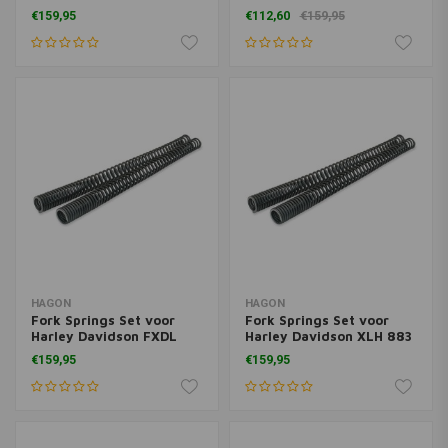
EG Classic 1984>
Glide <05
€159,95
€112,60
€159,95
HAGON
HAGON
Fork Springs Set voor
Fork Springs Set voor
Harley Davidson FXDL
Harley Davidson XLH 883
Dyna Low Rider 06>
Sportster 2004>
€159,95
€159,95