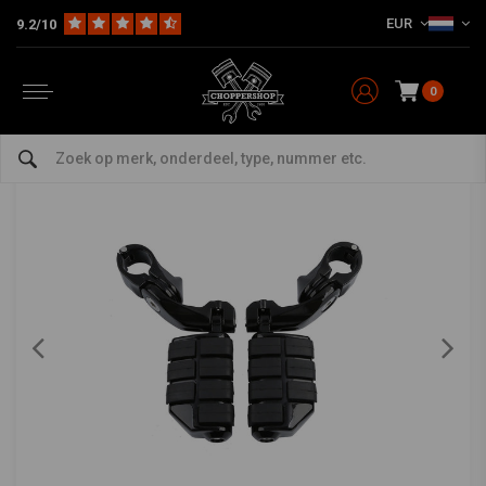
EUR
9.2/10
Home
Multi-fit
Rearsets / Forward Controls
Pedalen & Toebehoren
Highway Voetsteuen 32 mm - 360 ° Verstelbaar
0
5/5 (4 reviews)