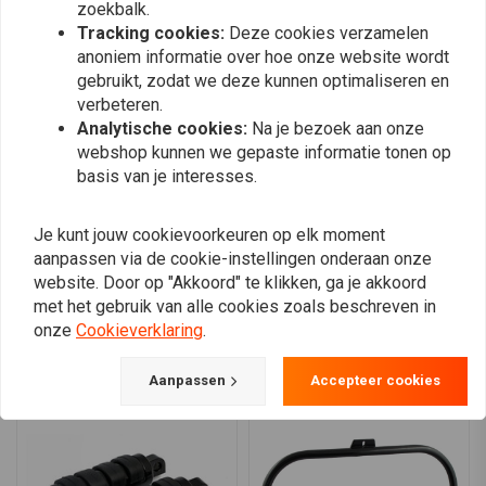
zoekbalk.
Tracking cookies:
Deze cookies verzamelen
Bert
Danny
anoniem informatie over hoe onze website wordt
Vlot geleverd, maar niet exact wat plaatje laat
Knap spul sne
gebruikt, zodat we deze kunnen optimaliseren en
verbeteren.
zien. Klemgedeelte is anders. Op foto zit er
Analytische cookies:
Na je bezoek aan onze
een pin in scharniergedeelte. Bij mij is het
webshop kunnen we gepaste informatie tonen op
Read more...
dweedelig. Kwaliteit, kom ik wel achter hoe
basis van je interesses.
lang het duurt eer er een breuk in komt.
Je kunt jouw cookievoorkeuren op elk moment
aanpassen via de cookie-instellingen onderaan onze
Plaats ook een review
website. Door op "Akkoord" te klikken, ga je akkoord
met het gebruik van alle cookies zoals beschreven in
onze
Cookieverklaring
.
Vergelijkbare producten
Aanpassen
Accepteer cookies