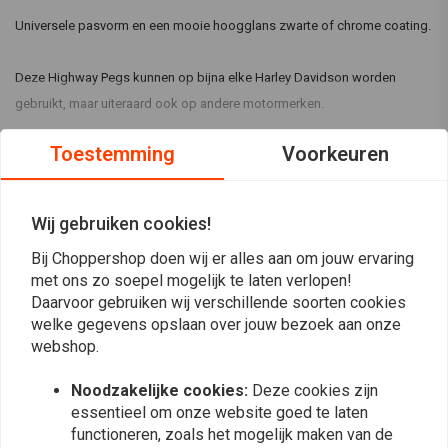
Universele pasvorm en een mooie hoogglans zwarte of chrome coating.
Deze Highway Pegs kunnen op bijna elke Harley Davidson worden
gebruikt, maar uiteraard ook op andere motormerken.
Toestemming
Voorkeuren
Gemaakt van Aluminium.
Lees meer
Wij gebruiken cookies!
Reviews
Bij Choppershop doen wij er alles aan om jouw ervaring
4,8
met ons zo soepel mogelijk te laten verlopen!
(4 beoordelingen)
Daarvoor gebruiken wij verschillende soorten cookies
welke gegevens opslaan over jouw bezoek aan onze
3
webshop.
1
0
Noodzakelijke cookies:
Deze cookies zijn
0
essentieel om onze website goed te laten
0
functioneren, zoals het mogelijk maken van de