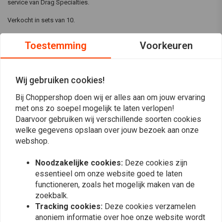
service van Drag Specialties.
Verkocht in sets van 10.
Originele James pakkingen, afdichtingen en o-ringen voor transmissies
Toestemming
Voorkeuren
zijn gemaakt om lang mee te gaan. Gemaakt in de VS
Rubber-Covered Metal (RCM) - De James Gaskets Rubber-Covered
Wij gebruiken cookies!
Metal-lijn van pakkingen is gemaakt van een stevige staalplaat die aan
Lees meer
twee kanten is gecoat met een elastomeer op hoge temperatuur.
Bij Choppershop doen wij er alles aan om jouw ervaring
Strategisch geplaatste elastomeren kralen zorgen voor een positieve
met ons zo soepel mogelijk te laten verlopen!
Reviews
Daarvoor gebruiken wij verschillende soorten cookies
afdichting, terwijl onze doorzichtige siliconen conforme coating kleine
welke gegevens opslaan over jouw bezoek aan onze
onvolkomenheden in de flenzen opvult en zorgt voor een gemakkelijke
0
webshop.
(0 beoordelingen)
verwijdering bij verwijdering. Ze hebben uitstekende eigenschappen om
het koppel vast te houden en zullen niet extruderen onder hoge
Noodzakelijke cookies:
Deze cookies zijn
0
koppelbelasting.
essentieel om onze website goed te laten
0
functioneren, zoals het mogelijk maken van de
0
Foamet® geëxpandeerde rubberen pakkingen - Onze Foamet®-
zoekbalk.
0
productlijn heeft een aluminium kern die aan twee zijden is gecoat met
Tracking cookies:
Deze cookies verzamelen
0
geëxpandeerd nitrilrubber en vervolgens is gecoat met een siliconen
anoniem informatie over hoe onze website wordt