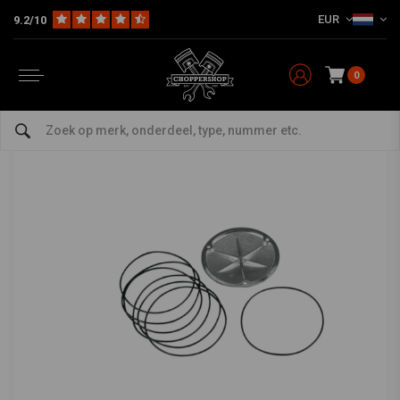
EUR
9.2/10
Home
HD
Harley onderhoud
Pakkingen
Universeel
Koppelingsdeksel pakking
DRAG SPECIALTIES
-
bekijk alles van Drag Specialties
0
Koppelingsdeksel pakking
0/5 (0 reviews)