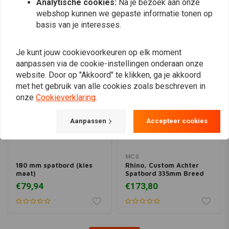
Analytische cookies:
Na je bezoek aan onze
webshop kunnen we gepaste informatie tonen op
Vergelijkbare producten
basis van je interesses.
Je kunt jouw cookievoorkeuren op elk moment
aanpassen via de cookie-instellingen onderaan onze
website. Door op "Akkoord" te klikken, ga je akkoord
met het gebruik van alle cookies zoals beschreven in
onze
Cookieverklaring
.
Aanpassen
Accepteer cookies
MCS
180 mm spatbord (kies
Rhino, Custom Achter
maat)
Spatbord 335mm Breed
€79,94
€173,80