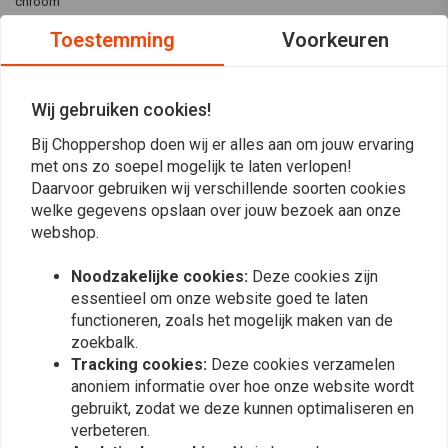
chroom
Toestemming
Voorkeuren
Past op:> 80-13 TOURING; 86-08 FLSTC; 93-96 FLSTN (NU)
Wij gebruiken cookies!
Reviews
Bij Choppershop doen wij er alles aan om jouw ervaring
met ons zo soepel mogelijk te laten verlopen!
0
Daarvoor gebruiken wij verschillende soorten cookies
(0 beoordelingen)
welke gegevens opslaan over jouw bezoek aan onze
0
webshop.
0
0
Noodzakelijke cookies:
Deze cookies zijn
0
essentieel om onze website goed te laten
0
functioneren, zoals het mogelijk maken van de
zoekbalk.
Tracking cookies:
Deze cookies verzamelen
anoniem informatie over hoe onze website wordt
Plaats ook een review
gebruikt, zodat we deze kunnen optimaliseren en
verbeteren.