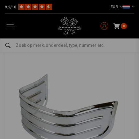
EUR
9.2/10
Home
Multi-fit
Spatborden
Voorspatbord
Lower Front Fender Trim voor Harley Davidson Touring
Lower Front Fender Trim voor Harley Davidson
Touring
0
0/5 (0 reviews)