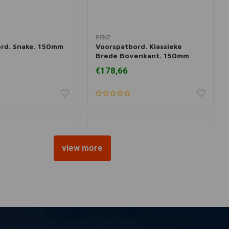
PENZ
 aan winkelwagen
Meer informatie
rd. Snake. 150mm
Voorspatbord. Klassieke
Brede Bovenkant. 150mm
Breed
€178,66
view more