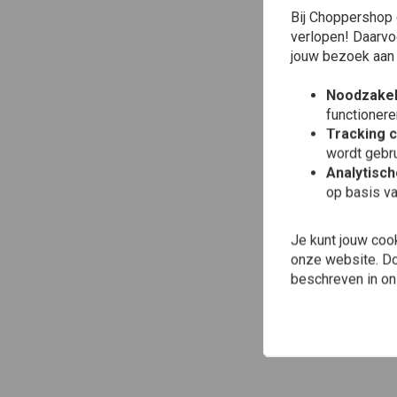
Bij Choppershop 
verlopen! Daarvo
jouw bezoek aan
Noodzakel
functionere
Tracking 
wordt gebru
Analytisc
op basis va
Je kunt jouw coo
onze website. Doo
beschreven in o