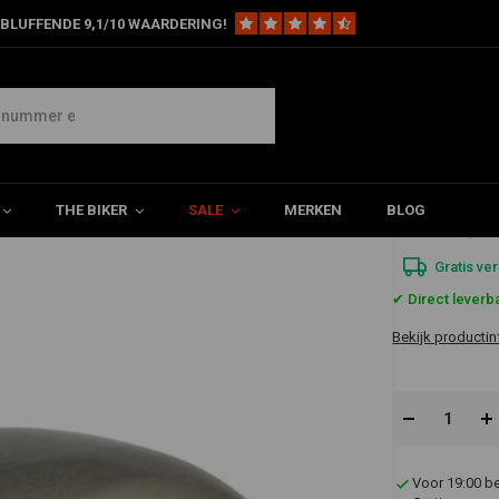
BLUFFENDE 9,1/10 WAARDERING!
 Achter Spatbord 335mm Breed
Breed
THE BIKER
SALE
MERKEN
BLOG
€173,8
Gratis ve
✔ Direct leverb
Bekijk productin
Voor 19:00 b