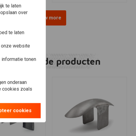
k te laten
 opslaan over
View more
ed te laten
e onze website
Gerelateerde producten
informatie tonen
gen onderaan
le cookies zoals
pteer cookies