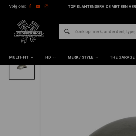
Volg ons:
TOP KLANTENSERVICE MET EEN VER
Home
Multi-fit
Spatborden
Voorspatbord
Rhino, Custom
MCS
Rhino, Custom Achter Spatbord 335mm 
0/5 (0 reviews)
MULTI-FIT
HD
MERK / STYLE
THE GARAGE