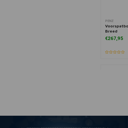
PENZ
Toevoegen
Voorspatbo
Breed
€267,95