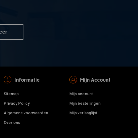
MCS
 aan winkelwagen
Toevoegen aan winkelwagen
rd. Klassieke
Rhino, Custom Spatbord
venkant. 165mm
Achter 235mm Breed
eer
€147,06
Informatie
Mijn Account
Sitemap
Mijn account
Privacy Policy
Mijn bestellingen
Algemene voorwaarden
Mijn verlanglijst
Over ons