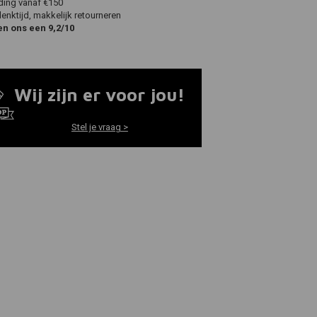
ding vanaf €150
nktijd, makkelijk retourneren
en ons een 9,2/10
Wij zijn er voor jou!
Stel je vraag >