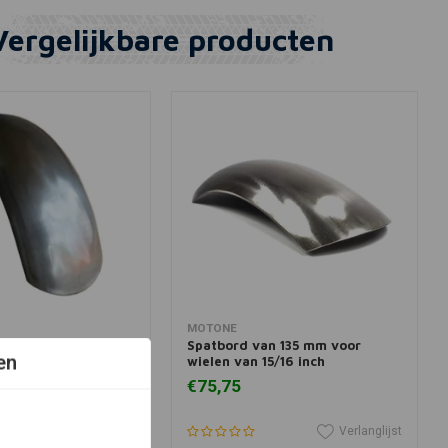
Vergelijkbare producten
View more
In winkelwagen
MOTONE
bord (kies maat)
Spatbord van 135 mm voor
en
wielen van 15/16 inch
€75,75
Verlanglijst
Verlanglijst