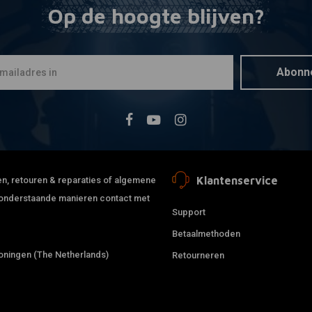
Op de hoogte blijven?
PENZ
Toevoegen
Voorspatbo
Smalle Bo
Breed
Abonn
€178,66
Klantenservice
jden, retouren & reparaties of algemene
de onderstaande manieren contact met
Support
Betaalmethoden
ningen (The Netherlands)
Retourneren