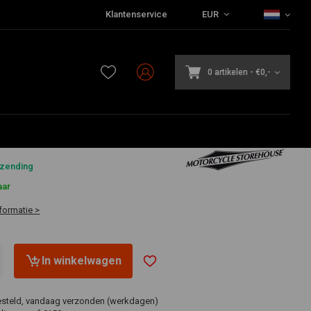
Klantenservice
EUR
0 artikelen
-
€0,-
0
rzending
aar
formatie >
In winkelwagen
esteld, vandaag verzonden (werkdagen)