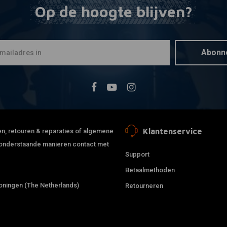
Op de hoogte blijven?
MCS
Toevoegen
Transmissi
Snelheidsm
Abonn
€67,18
Klantenservice
jden, retouren & reparaties of algemene
de onderstaande manieren contact met
Support
Betaalmethoden
ningen (The Netherlands)
Retourneren