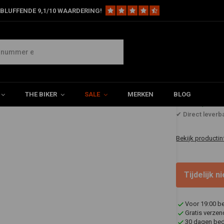
BLUFFENDE 9,1/10 WAARDERING!
edo Kabel 40" - Zwart
THE BIKER
SALE
MERKEN
BLOG
€35,39
✔ Direct leverb
Bekijk productin
Tijdelijk 
Voor 19:00 b
Gratis verzen
30 dagen bede