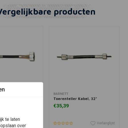
Vergelijkbare producten
en
View more
In winkelwagen
BARNETT
l 46" - Zwart (Kies
Toerenteller Kabel, 32"
€35,39
k te laten
Verlanglijst
Verlanglijst
 opslaan over