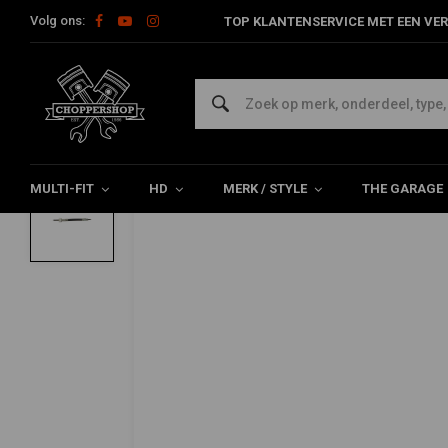
Volg ons:
TOP KLANTENSERVICE MET EEN VER
Home
Multi-fit
Stuur & Toebehoor
Kabel / Leidingen
Spe
BARNETT
Speedo Kabel 40" - Zwart
0/5 (0 reviews)
MULTI-FIT
HD
MERK / STYLE
THE GARAGE