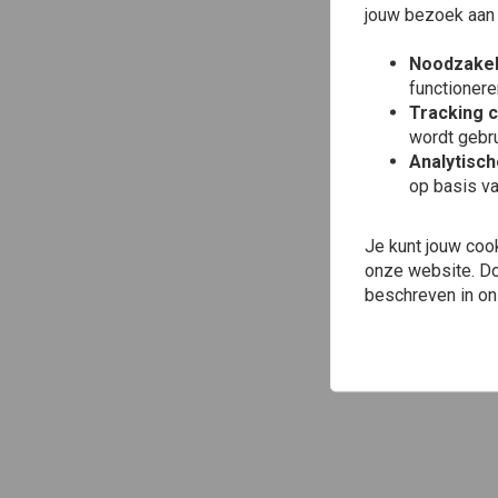
jouw bezoek aan
Noodzakel
functionere
Tracking 
wordt gebru
Analytisc
op basis va
Je kunt jouw coo
onze website. Doo
beschreven in o