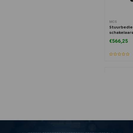
MCS
Toevoegen
Stuurbedie
schakelaar
5/8" Rem -
€566,25