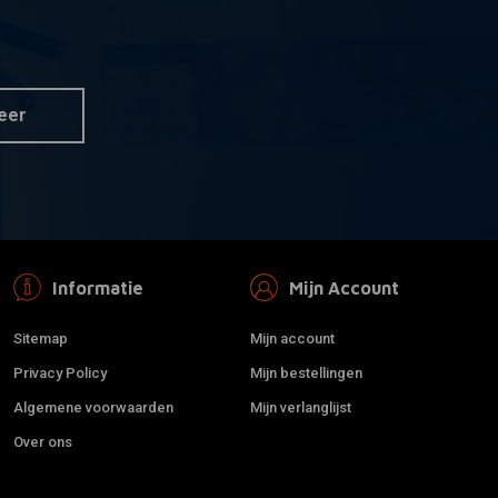
BARNETT
 aan winkelwagen
Toevoegen aan winkelwagen
e E-Drive Omzetter
Speedo Kabel 35" - Zwart
eter Sensor
€35,45
eer
Informatie
Mijn Account
Sitemap
Mijn account
Privacy Policy
Mijn bestellingen
Algemene voorwaarden
Mijn verlanglijst
Over ons