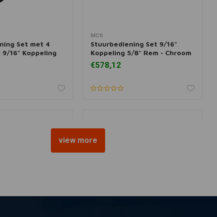
MCS
 aan winkelwagen
Toevoegen aan winkelwagen
ning Set met 4
Stuurbediening Set 9/16"
s 9/16" Koppeling
Koppeling 5/8" Rem - Chroom
 Zwart
€578,12
view more