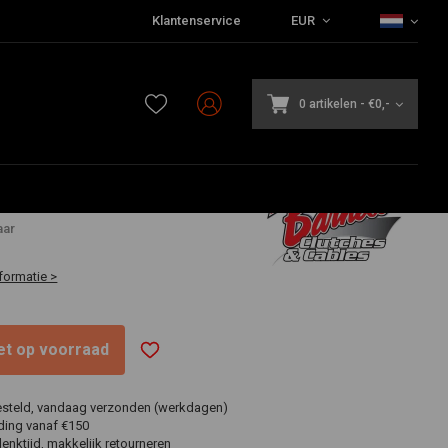
Klantenservice
EUR
0 artikelen
-
€0,-
aar
formatie >
niet op voorraad
esteld, vandaag verzonden (werkdagen)
ding vanaf €150
nktijd, makkelijk retourneren