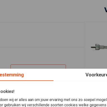
Plaats ook een review
estemming
Voorkeur
MCS
Speedo Kabe
Model)
cookies!
€35,39
doen wij er alles aan om jouw ervaring met ons zo soepel mogelij
or gebruiken wij verschillende soorten cookies welke gegevens