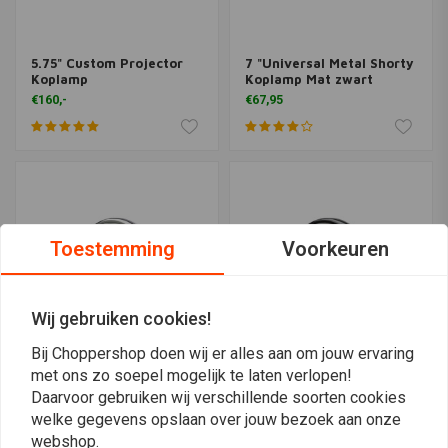
5.75" Custom Projector
7 "Universal Metal Shorty
Koplamp
Koplamp Mat zwart
€160,-
€67,95
Toestemming
Voorkeuren
Wij gebruiken cookies!
Bij Choppershop doen wij er alles aan om jouw ervaring
met ons zo soepel mogelijk te laten verlopen!
7 "Universal Metal Shorty
7 "Universal Metal Shorty
Daarvoor gebruiken wij verschillende soorten cookies
Koplamp Chrome
Headlight Gloss zwart
welke gegevens opslaan over jouw bezoek aan onze
€67,95
€67,95
webshop.