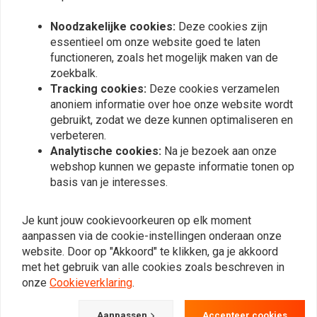
Noodzakelijke cookies:
Deze cookies zijn
essentieel om onze website goed te laten
Meest bekeken
24
functioneren, zoals het mogelijk maken van de
zoekbalk.
Tracking cookies:
Deze cookies verzamelen
anoniem informatie over hoe onze website wordt
Op de hoogte blijven?
gebruikt, zodat we deze kunnen optimaliseren en
verbeteren.
Analytische cookies:
Na je bezoek aan onze
webshop kunnen we gepaste informatie tonen op
basis van je interesses.
Abonneer
Je kunt jouw cookievoorkeuren op elk moment
aanpassen via de cookie-instellingen onderaan onze
website. Door op "Akkoord" te klikken, ga je akkoord
met het gebruik van alle cookies zoals beschreven in
onze
Cookieverklaring
.
Bij vragen over je bestelling,
Aanpassen
Accepteer cookies