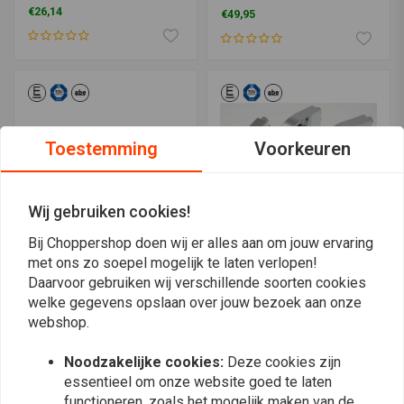
Smoke
€26,14
€49,95
Toestemming
Voorkeuren
Wij gebruiken cookies!
Bij Choppershop doen wij er alles aan om jouw ervaring
met ons zo soepel mogelijk te laten verlopen!
KOSO
KOSO
Daarvoor gebruiken wij verschillende soorten cookies
LED-achterlicht Mini
Chrome meter case
welke gegevens opslaan over jouw bezoek aan onze
(rooklens)
bracket for 1 1/2"
Handlebar
webshop.
€26,14
€28,51
Noodzakelijke cookies:
Deze cookies zijn
essentieel om onze website goed te laten
functioneren, zoals het mogelijk maken van de