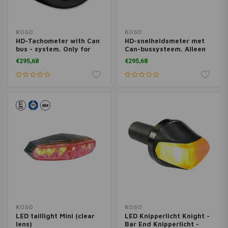
KOSO
KOSO
HD-Tachometer with Can
HD-snelheidsmeter met
bus - system. Only for
Can-bussysteem. Alleen
Harley Davidson
voor Harley Davidson
€295,68
€295,68
KOSO
KOSO
LED taillight Mini (clear
LED Knipperlicht Knight -
lens)
Bar End Knipperlicht -