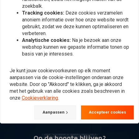
zoekbalk.
Tracking cookies:
Deze cookies verzamelen
anoniem informatie over hoe onze website wordt
gebruikt, zodat we deze kunnen optimaliseren en
verbeteren.
Analytische cookies:
Na je bezoek aan onze
webshop kunnen we gepaste informatie tonen op
basis van je interesses.
KOSO
Chrome meter case
Je kunt jouw cookievoorkeuren op elk moment
bracket for 1 1/4"
aanpassen via de cookie-instellingen onderaan onze
Handlebar
€28,51
website. Door op "Akkoord" te klikken, ga je akkoord
met het gebruik van alle cookies zoals beschreven in
onze
Cookieverklaring
.
Meest bekeken
24
Aanpassen
Accepteer cookies
Op de hoogte blijven?