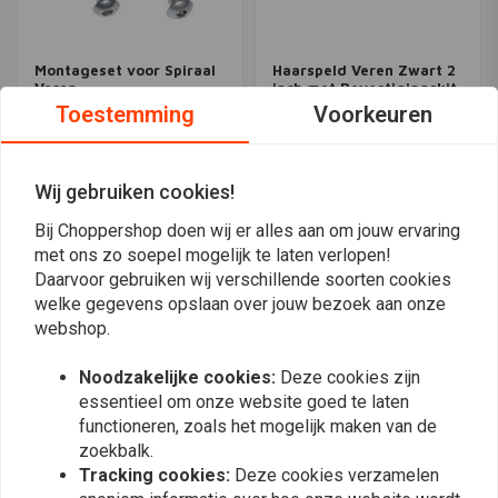
Montageset voor Spiraal
Haarspeld Veren Zwart 2
Veren
inch met Bevestigingskit
Toestemming
Voorkeuren
€37,95
€59,96
Wij gebruiken cookies!
Meest bekeken
24
Bij Choppershop doen wij er alles aan om jouw ervaring
met ons zo soepel mogelijk te laten verlopen!
Daarvoor gebruiken wij verschillende soorten cookies
welke gegevens opslaan over jouw bezoek aan onze
webshop.
Op de hoogte blijven?
Noodzakelijke cookies:
Deze cookies zijn
essentieel om onze website goed te laten
functioneren, zoals het mogelijk maken van de
zoekbalk.
Tracking cookies:
Deze cookies verzamelen
Abonneer