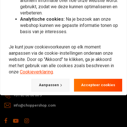
anoniem informatie over hoe onze website wordt
gebruikt, zodat we deze kunnen optimaliseren en
verbeteren.
Analytische cookies:
Na je bezoek aan onze
webshop kunnen we gepaste informatie tonen op
basis van je interesses.
Bij vragen over je bestelling,
Je kunt jouw cookievoorkeuren op elk moment
levertijden, retouren & reparaties of
aanpassen via de cookie-instellingen onderaan onze
algemene informatie kun je altijd op
website. Door op "Akkoord" te klikken, ga je akkoord
één van de onderstaande manieren
met het gebruik van alle cookies zoals beschreven in
contact met ons opnemen.
onze
Cookieverklaring
.
Gotenburgweg 46a, 9723 TM Groningen (The Netherlands)
Aanpassen
Accepteer cookies
+31 85 06 06 06 5
info@choppershop.com