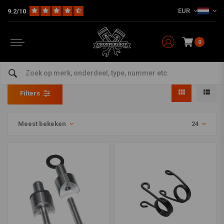
EUR
9.2/10
0
Producten getagd met motor
Home
Tags
motor
Filters
Meest bekeken
24