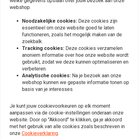
150mm Stalen Hardtail
welke gegevens opslaan over jouw bezoek aan onze
Set Aluminium Spatbord
Spatbord
Steunen Universeel
webshop.
€84,94
€26,95
Noodzakelijke cookies:
Deze cookies zijn
essentieel om onze website goed te laten
functioneren, zoals het mogelijk maken van de
Meest bekeken
24
zoekbalk.
Tracking cookies:
Deze cookies verzamelen
anoniem informatie over hoe onze website wordt
gebruikt, zodat we deze kunnen optimaliseren en
verbeteren.
Op de hoogte blijven?
Analytische cookies:
Na je bezoek aan onze
webshop kunnen we gepaste informatie tonen op
basis van je interesses.
Je kunt jouw cookievoorkeuren op elk moment
Abonneer
aanpassen via de cookie-instellingen onderaan onze
website. Door op "Akkoord" te klikken, ga je akkoord
met het gebruik van alle cookies zoals beschreven in
onze
Cookieverklaring
.