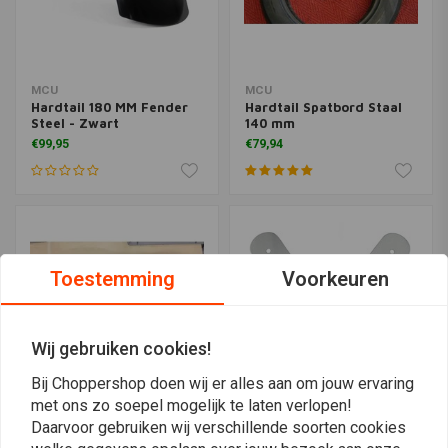
MCU
MCU
Hardtail 180 MM Fender
Hardtail Spatbord Staal
Steel - Zwart
140 mm
€99,95
€79,94
Toestemming
Voorkeuren
Wij gebruiken cookies!
Bij Choppershop doen wij er alles aan om jouw ervaring
met ons zo soepel mogelijk te laten verlopen!
Daarvoor gebruiken wij verschillende soorten cookies
MCU
MCU