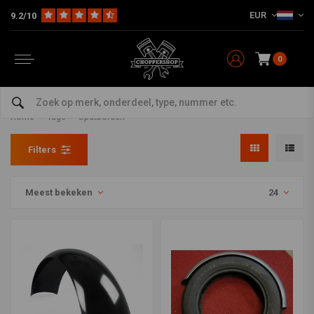
EUR
9.2/10
0
Producten getagd met
Spatborden
Home
Tags
Spatborden
Filters
Meest bekeken
24