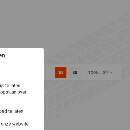
en
24
TOON:
k te laten
 opslaan over
ed te laten
e onze website