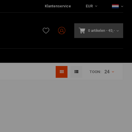
Klantenservice
EUR
0 artikelen
-
€0,-
24
TOON: