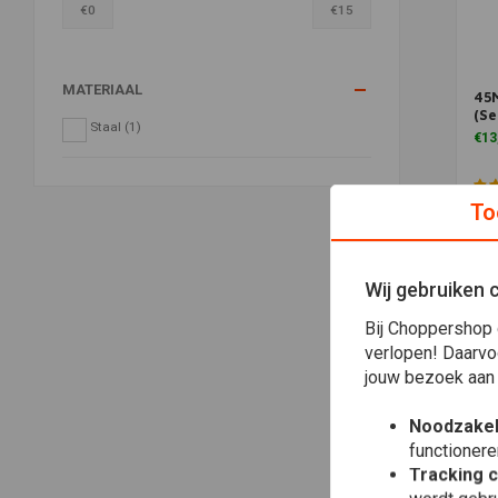
€
0
€
15
MATERIAAL
45M
Toe
(Se
Staal
(1)
€13
To
Wij gebruiken 
Bij Choppershop 
verlopen! Daarvo
jouw bezoek aan
Noodzakel
functionere
Tracking 