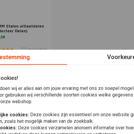
M Stalen uitlaatdelen
voegen aan winkelwagen
lecteer Delen)
,58
Verlanglijst
estemming
Voorkeur
Meest bekeken
cookies!
doen wij er alles aan om jouw ervaring met ons zo soepel mogelij
or gebruiken wij verschillende soorten cookies welke gegevens
 onze webshop.
ijke cookies:
Deze cookies zijn essentieel om onze website go
n, zoals het mogelijk maken van de zoekbalk.
cookies:
Deze cookies verzamelen anoniem informatie over ho