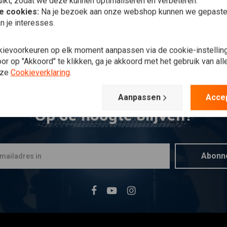
ikt, zodat we deze kunnen optimaliseren en verbeteren.
he cookies:
Na je bezoek aan onze webshop kunnen we gepaste 
n je interesses.
kievoorkeuren op elk moment aanpassen via de cookie-instellin
r op "Akkoord" te klikken, ga je akkoord met het gebruik van al
nze
Cookieverklaring
.
Aanpassen
Acce
Op de hoogte blijven?
Abonn