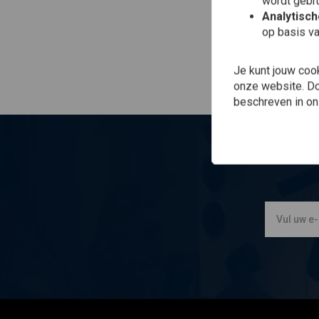
wordt gebru
Analytisc
op basis va
Je kunt jouw coo
onze website. Doo
beschreven in o