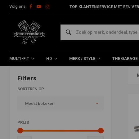
Volg ons:
TOP KLANTENSERVICE MET EEN VER
Producten getagd met Uitlaat del
Home
Tags
Uitlaat delen
MULTI-FIT
HD
MERK / STYLE
THE GARAGE
Filters
SORTEREN OP
Meest bekeken
PRIJS