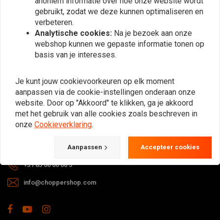
anoniem informatie over hoe onze website wordt
gebruikt, zodat we deze kunnen optimaliseren en
verbeteren.
Analytische cookies:
Na je bezoek aan onze
webshop kunnen we gepaste informatie tonen op
basis van je interesses.
Bij vragen over je bestelling,
Je kunt jouw cookievoorkeuren op elk moment
levertijden, retouren & reparaties of
aanpassen via de cookie-instellingen onderaan onze
algemene informatie kun je altijd op
website. Door op "Akkoord" te klikken, ga je akkoord
één van de onderstaande manieren
met het gebruik van alle cookies zoals beschreven in
contact met ons opnemen.
onze
Cookieverklaring
.
Gotenburgweg 46a, 9723 TM Groningen (The Netherlands)
Aanpassen
Accepteer cookies
+31 85 06 06 06 5
info@choppershop.com