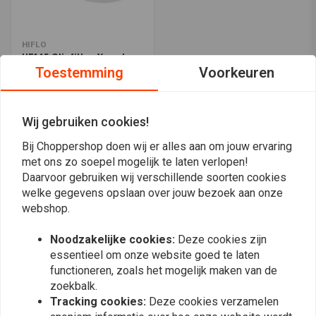
HIFLO
HF145 Oliefilter Yamaha
XV
Toestemming
Voorkeuren
€5,11
Wij gebruiken cookies!
Bij Choppershop doen wij er alles aan om jouw ervaring
Meest bekeken
24
met ons zo soepel mogelijk te laten verlopen!
Daarvoor gebruiken wij verschillende soorten cookies
welke gegevens opslaan over jouw bezoek aan onze
webshop.
Op de hoogte blijven?
Noodzakelijke cookies:
Deze cookies zijn
essentieel om onze website goed te laten
functioneren, zoals het mogelijk maken van de
zoekbalk.
Tracking cookies:
Deze cookies verzamelen
Abonneer