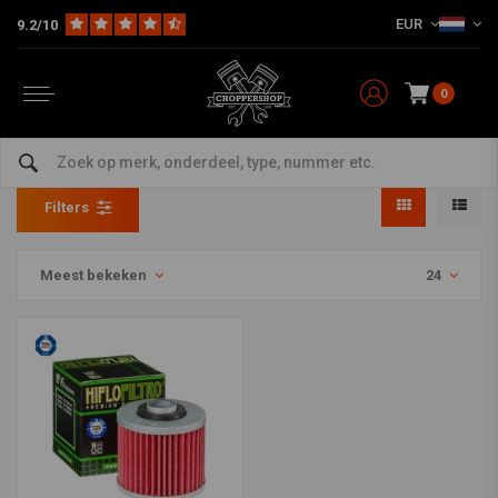
EUR
9.2/10
0
Producten getagd met xv920
Home
Tags
xv920
Filters
Meest bekeken
24