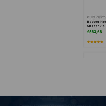
KILLER CUST
Zum Ware
Bobber He
Sitzbank Ki
€583,68