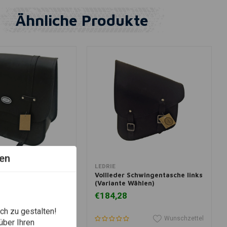
Ähnliche Produkte
en
 Warenkorb legen
View more
LEDRIE
 einseitig Vollleder
Vollleder Schwingentasche links
(Variante Wählen)
€184,28
ch zu gestalten!
Wunschzettel
Wunschzettel
über Ihren