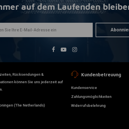
mmer auf dem Laufenden bleibe
KILLER CUST
Zum Ware
3" Stretch
Satteltasc
€533,63
Abonnie
Kundenbetreuung
erzeiten, Rücksendungen &
ationen können Sie uns jederzeit auf
Kundenservice
n.
Zahlungsmöglichkeiten
ningen (The Netherlands)
Widerrufsbelehrung