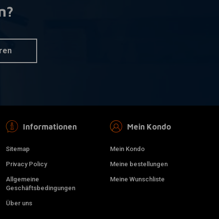
n?
OM
KILLER CUSTOM
nkorb hinzufügen
Zusatzinformation
 Down Extended
Solo-Sitz 'Godzilla'
hen
€340,67
ren
Informationen
Mein Kondo
Sitemap
Mein Kondo
Privacy Policy
Meine bestellungen
Allgemeine
Meine Wunschliste
Geschäftsbedingungen
Über uns