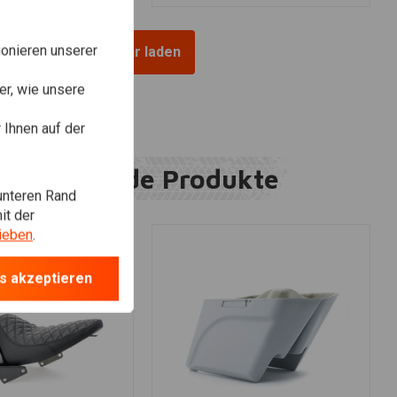
onieren unserer
Mehr laden
r, wie unsere
Ihnen auf der
Ergänzende Produkte
unteren Rand
it der
ieben
.
s akzeptieren