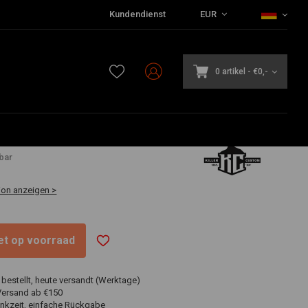
Kundendienst
EUR
0 artikel
-
€0,-
1
bar
ion anzeigen >
niet op voorraad
 bestellt, heute versandt (Werktage)
Versand ab €150
nkzeit, einfache Rückgabe