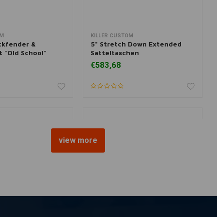
OM
KILLER CUSTOM
nkorb hinzufügen
Zum Warenkorb hinzufügen
ckfender &
5" Stretch Down Extended
t "Old School"
Satteltaschen
€583,68
view more