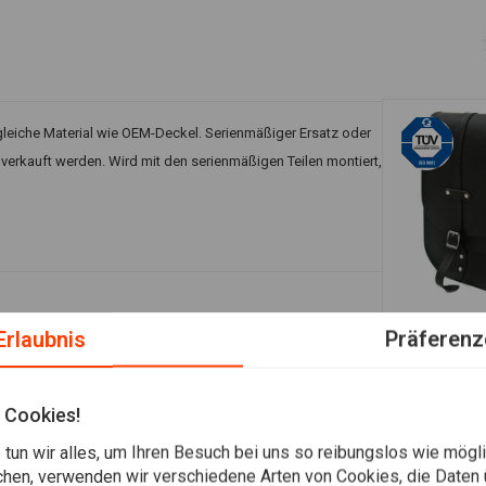
gleiche Material wie OEM-Deckel. Serienmäßiger Ersatz oder
erkauft werden. Wird mit den serienmäßigen Teilen montiert,
Erlaubnis
Präferenz
In den
LEDRIE
Fügen Sie Ihre Bewertung hinzu
Satteltasche
€246,26
 Cookies!
tun wir alles, um Ihren Besuch bei uns so reibungslos wie mögli
chen, verwenden wir verschiedene Arten von Cookies, die Daten 