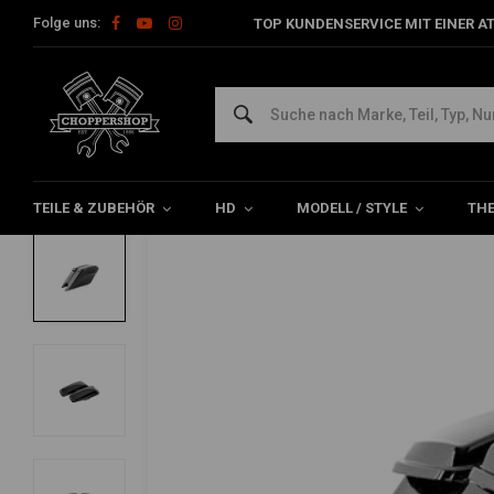
Folge uns:
TOP KUNDENSERVICE MIT EINER A
Home
Teile & Zubehör
Sattel- & Werkzeugtaschen
Sattel-
KILLER CUSTOM
14-Up Touring Satteltaschendeckel Set
0/5 (0 reviews)
TEILE & ZUBEHÖR
HD
MODELL / STYLE
TH