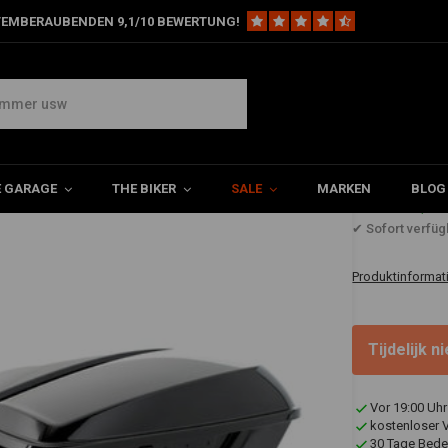
TEMBERAUBENDEN 9,1/10 BEWERTUNG!
 & Werkzeugtaschen
14-Up Touring Satteltaschendeckel Set
E GARAGE
THE BIKER
SALE
MARKEN
BLOG
€240,6
✔ Sofort verfüg
Produktinformat
Tijdelijk 
Vor 19:00 Uhr
kostenloser 
30 Tage Bede