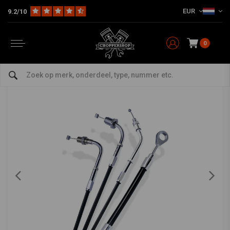
EUR
9.2/10
Home
HD
Harley onderhoud
Leidingen en & Kabels
Gaskabels
S
BARNETT
-
bekijk alles van Barnett
0
Single Gaskabel Zwart 76-80 B.T., XL
0/5 (0 reviews)