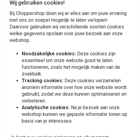
Wij gebruiken cookies!
Bij Choppershop doen wij er alles aan om jouw ervaring
met ons zo soepel mogelijk te laten verlopen!
Plaats ook een review
Daarvoor gebruiken wij verschillende soorten cookies
welke gegevens opslaan over jouw bezoek aan onze
webshop.
Vergelijkbare producten
Noodzakelijke cookies:
Deze cookies zijn
essentieel om onze website goed te laten
functioneren, zoals het mogelijk maken van de
zoekbalk.
Tracking cookies:
Deze cookies verzamelen
anoniem informatie over hoe onze website wordt
gebruikt, zodat we deze kunnen optimaliseren en
verbeteren.
Analytische cookies:
Na je bezoek aan onze
webshop kunnen we gepaste informatie tonen op
basis van je interesses.
BARNETT
Chokekabel HD 93-94 FXR
Gaskabel Stealth 96-19