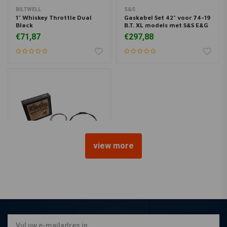
BILTWELL
S&S
1" Whiskey Throttle Dual
Gaskabel Set 42" voor 74-19
Black
B.T. XL models met S&S E&G
€71,87
€297,88
view more
BURLY
07-13 XL 14" Narrow Ape
Hanger kabel/leiding set
€315,05