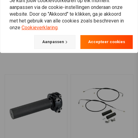
Je kunt jouw cookievoorkeuren op elk moment
Dyna 91-05; 93-06 Softail,
€68,56
aanpassen via de cookie-instellingen onderaan onze
FLT; 88-06 XL
€10,32
website. Door op "Akkoord" te klikken, ga je akkoord
met het gebruik van alle cookies zoals beschreven in
onze
Cookieverklaring
.
Aanpassen
Accepteer cookies
View more