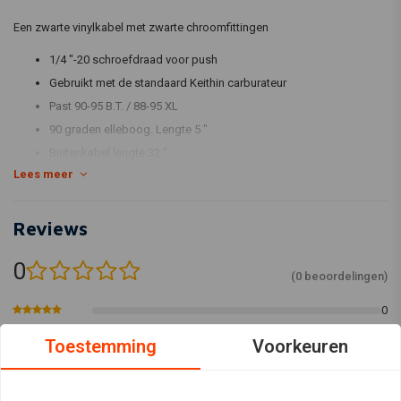
Een zwarte vinylkabel met zwarte chroomfittingen
1/4 "-20 schroefdraad voor push
Gebruikt met de standaard Keithin carburateur
Past 90-95 B.T. / 88-95 XL
90 graden elleboog. Lengte 5 "
Buitenkabel lengte 32 "
Lees meer
Binnenkabel steekt 4 5/8 "uit
Genoemde lengtes zijn standaard kabellengte
Reviews
0
(0 beoordelingen)
0
0
Toestemming
Voorkeuren
0
0
0