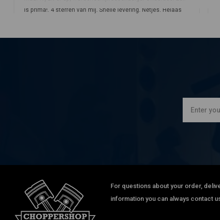
is prima!. 4 sterren van mij. Snelle levering. Netjes. Helaas
niet geschikt voor mijn motor ( fxsb breakout 2013 ).
Read more...
Twan Venmans
Verzendkosten zeer hoog. Duurder dan het onderdeel.
For questions about your order, delive
Lex
information you can always contact us
Snel geleverd en goed geprijsd.