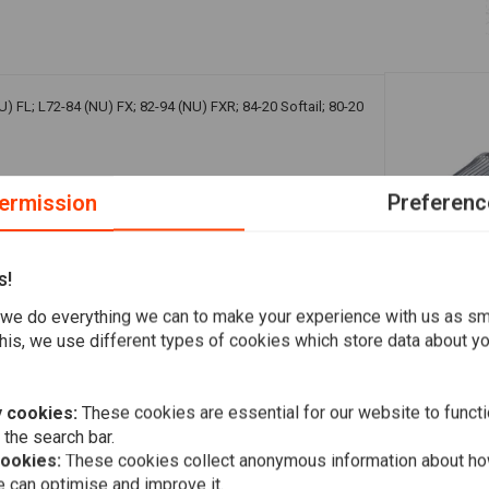
U) FL; L72-84 (NU) FX; 82-94 (NU) FXR; 84-20 Softail; 80-20
ermission
Preferenc
s!
Add your review
we do everything we can to make your experience with us as s
A
his, we use different types of cookies which store data about you
Speedomete
before Harl
€3,62
 cookies:
These cookies are essential for our website to functi
 the search bar.
cookies:
These cookies collect anonymous information about ho
 can optimise and improve it.