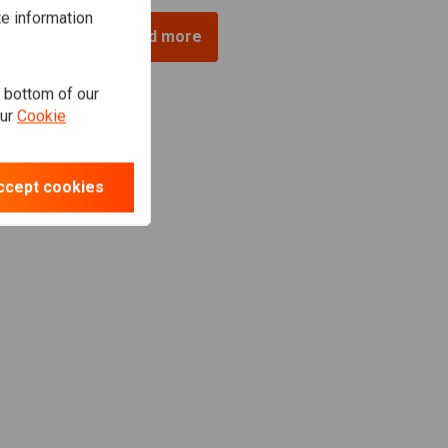
te information
Load more
e bottom of our
our
Cookie
ccept cookies