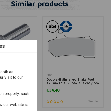
Similar products
es
mooth as
dd to cart
Add to cart
EBC
r visit to our
r Reset Button
Double-H Sintered Brake Pad
ey Davidson Softail
Set 08-20 FLH; 09-13 19-20 / 06-
17 V-Rod
€34,40
on properly, such
Wishlist
Wishlist
w our website is