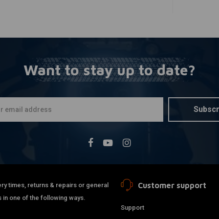
Want to stay up to date?
Gerben Tolman
Ik ben blij dat ik nu gewoon rechtstreeks en snel artikelen
kan bestellen waarvoor ik eerst naar een dealer moest -
Subscr
moest wachten of er genoeg was om een bestelling te
plaatsen - moest wachten tot de bestelling binnen was - naar
de dealer om het op te halen. Korte lijn, snel binnen: ideaal
Read more...
Customer support
ry times, returns & repairs or general
 in one of the following ways.
Support