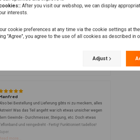
 cookies::
After you visit our webshop, we can display appropria
Keijsers
ur interests.
Super service duidelijke info en snel bezorgd
ur cookie preferences at any time via the cookie settings at th
ing "Agree", you agree to the use of all cookies as described in 
Dr. Ditmar Mangin
Stoplichtschalter hat nicht gepasst trotz Angabe des
Adjust
A
Fahrzeugtyps, schlechte Leistung.
Manfred
Also bei Bestellung und Lieferung gibts ni zu meckern, alles
Astrein! Was das Teil angeht war ich etwas unsicher wegen
dem Gewinde - Durchmesser, Steigung, etc. Doch etwas
Teflonband und reingedreht - Fertig! Funktioniert tadellos!
Super.
Read more...