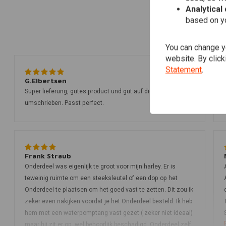
Analytical
based on yo
You can change yo
website. By click
Statement
.
G.Elbertsen
Super lieferung, gutes product und gut auf die website
umschrieben. Passt perfect.
Frank Straub
Onderdeel was eigenlijk te groot voor mijn harley. Er is
teweinig ruimte om een steeksleutel of een dop op het
Onderdeel te plaatsen om het goed vast te zetten. Dit zou ik
zeker even nakijken voordat je het Onderdeel besteld. Ik heb
hem met een waterpomptang vast gezet ( zeker niet ideaal)
maar hij zit er op, wel behoorlijk beschadigd. Onderdeel zelf