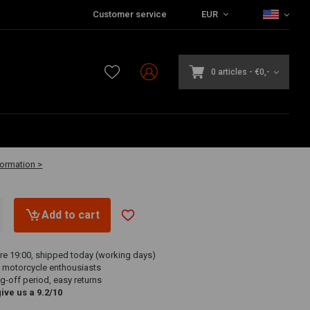
Customer service
EUR
0 articles
-
€0,-
vailable
formation >
Add to cart
re 19:00, shipped today (working days)
 motorcycle enthousiasts
g-off period, easy returns
ve us a 9.2/10