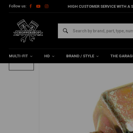
Follow us:
HIGH CUSTOMER SERVICE WITH A S
Home
HD
Harley maintenance
Brake parts
Brake Pads F
Brake Light Switch Hydraulic for Harley 
4.5/5 (8 reviews)
MULTI-FIT
HD
BRAND / STYLE
THE GARAG